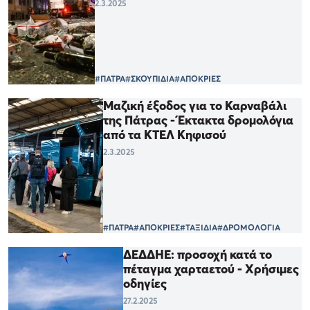
2.3.2025
#ΠΑΤΡΑ
#ΣΚΟΥΠΙΔΙΑ
#ΑΠΟΚΡΙΕΣ
Μαζική έξοδος για το Καρναβάλι
της Πάτρας - Έκτακτα δρομολόγια
από τα ΚΤΕΛ Κηφισού
2.3.2025
#ΠΑΤΡΑ
#ΑΠΟΚΡΙΕΣ
#ΤΑΞΙΔΙΑ
#ΔΡΟΜΟΛΟΓΙΑ
ΔΕΔΔΗΕ: προσοχή κατά το
πέταγμα χαρταετού - Χρήσιμες
οδηγίες
27.2.2025