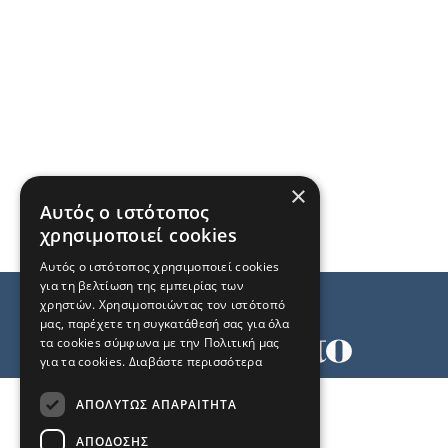
×
Αυτός ο ιστότοπος
χρησιμοποιεί cookies
Αυτός ο ιστότοπος χρησιμοποιεί cookies
για τη βελτίωση της εμπειρίας των
χρηστών. Χρησιμοποιώντας τον ιστότοπό
μας, παρέχετε τη συγκατάθεσή σας για όλα
τα cookies σύμφωνα με την Πολιτική μας
για τα cookies.
Διαβάστε περισσότερα
Όροι χρήσης
ΑΠΟΛΎΤΩΣ ΑΠΑΡΑΊΤΗΤΑ
Ταυτότητα
Επικοινωνία
ΑΠΌΔΟΣΗΣ