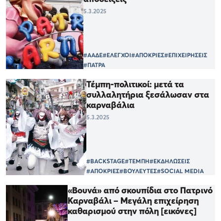
5.3.2025
#ΑΑΔΕ
#ΕΛΕΓΧΟΙ
#ΑΠΟΚΡΙΕΣ
#ΕΠΙΧΕΙΡΗΣΕΙΣ
#ΠΑΤΡΑ
Τέμπη-πολιτικοί: μετά τα
συλλαλητήρια ξεσάλωσαν στα
καρναβάλια
5.3.2025
#BACKSTAGE
#ΤΕΜΠΗ
#ΕΚΔΗΛΩΣΕΙΣ
#ΑΠΟΚΡΙΕΣ
#ΒΟΥΛΕΥΤΕΣ
#SOCIAL MEDIA
«Βουνά» από σκουπίδια στο Πατρινό
Καρναβάλι – Μεγάλη επιχείρηση
καθαρισμού στην πόλη [εικόνες]