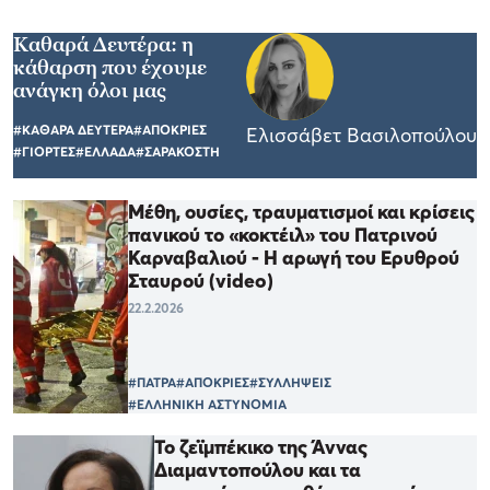
Καθαρά Δευτέρα: η
κάθαρση που έχουμε
ανάγκη όλοι μας
#ΚΑΘΑΡΑ ΔΕΥΤΕΡΑ
#ΑΠΟΚΡΙΕΣ
Ελισσάβετ Βασιλοπούλου
#ΓΙΟΡΤΕΣ
#ΕΛΛΑΔΑ
#ΣΑΡΑΚΟΣΤΗ
Μέθη, ουσίες, τραυματισμοί και κρίσεις
πανικού το «κοκτέιλ» του Πατρινού
Καρναβαλιού - Η αρωγή του Ερυθρού
Σταυρού (video)
22.2.2026
#ΠΑΤΡΑ
#ΑΠΟΚΡΙΕΣ
#ΣΥΛΛΗΨΕΙΣ
#ΕΛΛΗΝΙΚΗ ΑΣΤΥΝΟΜΙΑ
Το ζεϊμπέκικο της Άννας
Διαμαντοπούλου και τα