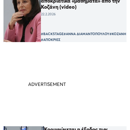
αποκριάτικα «μαθήματα» από την
Κοζάνη (video)
22.2.2026
#BACKSTAGE
#ΑΝΝΑ ΔΙΑΜΑΝΤΟΠΟΥΛΟΥ
#ΚΟΖΑΝΗ
#ΑΠΟΚΡΙΕΣ
Κορυφώνεται η έξοδος των