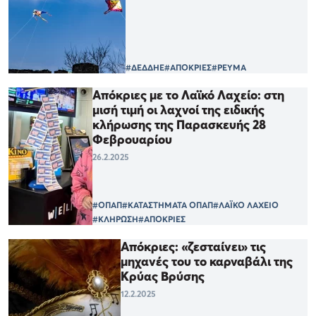
#ΔΕΔΔΗΕ
#ΑΠΟΚΡΙΕΣ
#ΡΕΥΜΑ
Απόκριες με το Λαϊκό Λαχείο: στη
μισή τιμή οι λαχνοί της ειδικής
κλήρωσης της Παρασκευής 28
Φεβρουαρίου
26.2.2025
#ΟΠΑΠ
#ΚΑΤΑΣΤΗΜΑΤΑ ΟΠΑΠ
#ΛΑΪΚΟ ΛΑΧΕΙΟ
#ΚΛΗΡΩΣΗ
#ΑΠΟΚΡΙΕΣ
Απόκριες: «ζεσταίνει» τις
μηχανές του το καρναβάλι της
Κρύας Βρύσης
12.2.2025