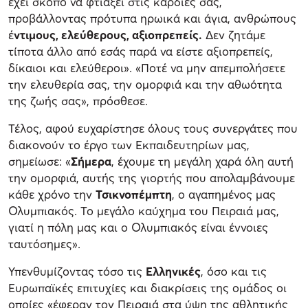
έχει σκοπό να φτιάξει στις καρδιές σας,
προβάλλοντας πρότυπα ηρωικά και άγια, ανθρώπους
έ
ντιμους, ελεύθερους, αξιοπρεπείς.
Δεν ζητάμε
τίποτα άλλο από εσάς παρά να είστε αξιοπρεπείς,
δίκαιοι και ελεύθεροι». «Ποτέ να μην απεμπολήσετε
την ελευθερία σας, την ομορφιά και την αθωότητα
της ζωής σας», πρόσθεσε.
Τέλος, αφού ευχαρίστησε όλους τους συνεργάτες που
διακονούν το έργο των Εκπαιδευτηρίων μας,
σημείωσε: «
Σήμερα
, έχουμε τη μεγάλη χαρά όλη αυτή
την ομορφιά, αυτής της γιορτής που απολαμβάνουμε
κάθε χρόνο την
Τσικνοπέμπτη
, ο αγαπημένος μας
Ολυμπιακός. Το μεγάλο καύχημα του Πειραιά μας,
γιατί η πόλη μας και ο Ολυμπιακός είναι έννοιες
ταυτόσημες».
Υπενθυμίζοντας τόσο τις
Ελληνικές
, όσο και τις
Ευρωπαϊκές επιτυχίες και διακρίσεις της ομάδος οι
οποίες «έφεραν τον Πειραιά στα ύψη της αθλητικής