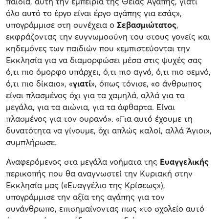
παιδιά, αυτή την εμπειρία της Θείας Αγάπης, γιατί
όλο αυτό το έργο είναι έργο αγάπης για εσάς»,
υπογράμμισε στη συνέχεια ο
Σεβασμιώτατος
,
εκφράζοντας την ευγνωμοσύνη του στους γονείς και
κηδεμόνες των παιδιών που «εμπιστεύονται την
Εκκλησία για να διαμορφώσει μέσα στις ψυχές σας
ό,τι πιο όμορφο υπάρχει, ό,τι πιο αγνό, ό,τι πιο σεμνό,
ό,τι πιο δίκαιο», «
γιατί
», όπως τόνισε, «ο άνθρωπος
είναι πλασμένος όχι για τα χαμηλά, αλλά για τα
μεγάλα, για τα αιώνια, για τα άφθαρτα. Είναι
πλασμένος για τον ουρανό». «Για αυτό έχουμε τη
δυνατότητα να γίνουμε, όχι απλώς καλοί, αλλά Άγιοι»,
συμπλήρωσε.
Αναφερόμενος στα μεγάλα νοήματα της
Ευαγγελικής
περικοπής που θα αναγνωστεί την Κυριακή στην
Εκκλησία μας («Ευαγγέλιο της Κρίσεως»),
υπογράμμισε την αξία της αγάπης για τον
συνάνθρωπο, επισημαίνοντας πως «το σχολείο αυτό