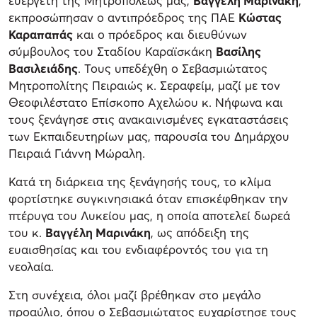
ευεργέτη της Μητροπόλεώς μας,
Βαγγέλη Μαρινάκη
,
εκπροσώπησαν ο αντιπρόεδρος της ΠΑΕ
Κώστας
Καραπαπάς
και ο πρόεδρος και διευθύνων
σύμβουλος του Σταδίου Καραϊσκάκη
Βασίλης
Βασιλειάδης
. Τους υπεδέχθη ο Σεβασμιώτατος
Μητροπολίτης Πειραιώς κ. Σεραφείμ, μαζί με τον
Θεοφιλέστατο Επίσκοπο Αχελώου κ. Νήφωνα και
τους ξενάγησε στις ανακαινισμένες εγκαταστάσεις
των Εκπαιδευτηρίων μας, παρουσία του Δημάρχου
Πειραιά Γιάννη Μώραλη.
Κατά τη διάρκεια της ξενάγησής τους, το κλίμα
φορτίστηκε συγκινησιακά όταν επισκέφθηκαν την
πτέρυγα του Λυκείου μας, η οποία αποτελεί δωρεά
του κ.
Βαγγέλη Μαρινάκη
, ως απόδειξη της
ευαισθησίας και του ενδιαφέροντός του για τη
νεολαία.
Στη συνέχεια, όλοι μαζί βρέθηκαν στο μεγάλο
προαύλιο, όπου ο Σεβασμιώτατος ευχαρίστησε τους