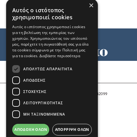
×
Αυτός ο ιστότοπος
χρησιμοποιεί cookies
Αυτός ο ιστότοπος χρησιμοποιεί cookies
για τη βελτίωση της εμπειρίας των
χρηστών. Χρησιμοποιώντας τον ιστότοπό
μας, παρέχετε τη συγκατάθεσή σας για όλα
τα cookies σύμφωνα με την Πολιτική μας
για τα cookies.
Διαβάστε περισσότερα
Όροι χρήσης
ΑΠΟΛΎΤΩΣ ΑΠΑΡΑΊΤΗΤΑ
Ταυτότητα
Επικοινωνία
ΑΠΌΔΟΣΗΣ
ΣΤΌΧΕΥΣΗΣ
Αριθμός Πιστοποίησης Μ.Η.Τ. 242099
ΛΕΙΤΟΥΡΓΙΚΌΤΗΤΑΣ
COPYRIGHT © 2026 Το Μανιφέστο
ΜΗ ΤΑΞΙΝΟΜΗΜΈΝΑ
Μέλος του
ΑΠΟΔΟΧΉ ΌΛΩΝ
ΑΠΌΡΡΙΨΗ ΌΛΩΝ