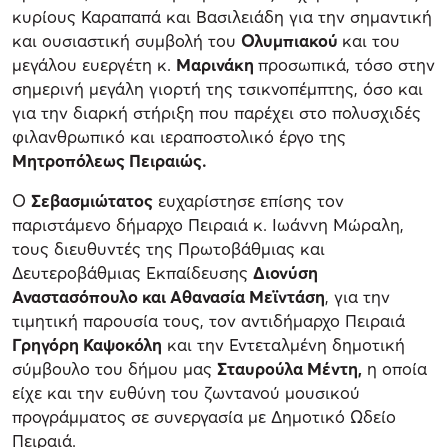
κυρίους Καραπαπά και Βασιλειάδη για την σημαντική
και ουσιαστική συμβολή του
Ολυμπιακού
και του
μεγάλου ευεργέτη κ.
Μαρινάκη
προσωπικά, τόσο στην
σημερινή μεγάλη γιορτή της τσικνοπέμπτης, όσο και
για την διαρκή στήριξη που παρέχει στο πολυσχιδές
φιλανθρωπικό και ιεραποστολικό έργο της
Μητροπόλεως Πειραιώς.
Ο
Σεβασμιώτατος
ευχαρίστησε επίσης τον
παριστάμενο δήμαρχο Πειραιά κ. Ιωάννη Μώραλη,
τους διευθυντές της Πρωτοβάθμιας και
Δευτεροβάθμιας Εκπαίδευσης
Διονύση
Αναστασόπουλο και Αθανασία Μεϊντάση
, για την
τιμητική παρουσία τους, τον αντιδήμαρχο Πειραιά
Γρηγόρη Καψοκόλη
και την Εντεταλμένη δημοτική
σύμβουλο του δήμου μας
Σταυρούλα Μέντη,
η οποία
είχε και την ευθύνη του ζωντανού μουσικού
προγράμματος σε συνεργασία με Δημοτικό Ωδείο
Πειραιά.