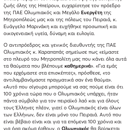
ζωής όλης της Ηπείρου», ευχαρίστησε τον πρόεδρο
της ΠΑΕ Ολυμπιακός και Μεγάλο
Ευεργέτη
της
Μητροπόλεώς μας και της πόλεως του Πειραιά, κ.
Ευάγγελο Μαρινάκη και ευχήθηκε προσωπική και
οικογενειακή υγεία, δύναμη και ευλογία.
Ο αντιπρόεδρος και γενικός διευθυντής της ΠΑΕ
Ολυμπιακός κ. Καραπαπάς σημείωσε πως «είμαστε
στο πλευρό του Μητροπολίτη μας που κάνει όλα αυτά
τα θαύματα που βλέπουμε
καθημερινά
». «Για εμάς
που ερχόμαστε στα επισκέπτες», πρόσθεσε, «το
αντιλαμβανόμαστε πραγματικά σαν ένα θαύμα».
«Αυτό που σίγουρα μπορούμε να σας πούμε είναι ότι
100 χρόνια τώρα που ο Ολυμπιακός υπάρχει, ήταν
πάντα σύμβολο για τον πειραϊκό λαό και για όλους
τους Έλληνες πλέον, γιατί ο Ολυμπιακός είναι όλων
των Ελλήνων, δεν είναι μόνο του Πειραιά. Αυτό που
είναι βέβαιο είναι και για τα επόμενα 100 χρόνια και
για όσα ακόμα έρθουν, ο
Ολυμπιακός
θα βρίσκεται