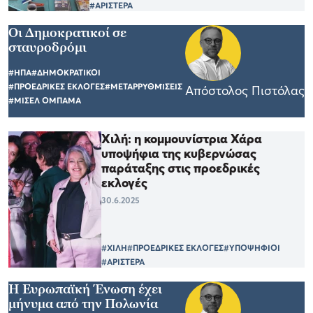
#ΑΡΙΣΤΕΡΑ
Οι Δημοκρατικοί σε
σταυροδρόμι
#ΗΠΑ
#ΔΗΜΟΚΡΑΤΙΚΟΙ
#ΠΡΟΕΔΡΙΚΕΣ ΕΚΛΟΓΕΣ
#ΜΕΤΑΡΡΥΘΜΊΣΕΙΣ
Απόστολος Πιστόλας
#ΜΙΣΕΛ ΟΜΠΑΜΑ
Χιλή: η κομμουνίστρια Χάρα
υποψήφια της κυβερνώσας
παράταξης στις προεδρικές
εκλογές
30.6.2025
#ΧΙΛΗ
#ΠΡΟΕΔΡΙΚΕΣ ΕΚΛΟΓΕΣ
#ΥΠΟΨΗΦΙΟΙ
#ΑΡΙΣΤΕΡΑ
Η Ευρωπαϊκή Ένωση έχει
μήνυμα από την Πολωνία