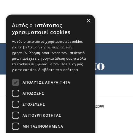
×
Αυτός ο ιστότοπος
χρησιμοποιεί cookies
Αυτός ο ιστότοπος χρησιμοποιεί cookies
για τη βελτίωση της εμπειρίας των
χρηστών. Χρησιμοποιώντας τον ιστότοπό
μας, παρέχετε τη συγκατάθεσή σας για όλα
τα cookies σύμφωνα με την Πολιτική μας
για τα cookies.
Διαβάστε περισσότερα
Όροι χρήσης
ΑΠΟΛΎΤΩΣ ΑΠΑΡΑΊΤΗΤΑ
Ταυτότητα
Επικοινωνία
ΑΠΌΔΟΣΗΣ
ΣΤΌΧΕΥΣΗΣ
Αριθμός Πιστοποίησης Μ.Η.Τ. 242099
ΛΕΙΤΟΥΡΓΙΚΌΤΗΤΑΣ
COPYRIGHT © 2026 Το Μανιφέστο
ΜΗ ΤΑΞΙΝΟΜΗΜΈΝΑ