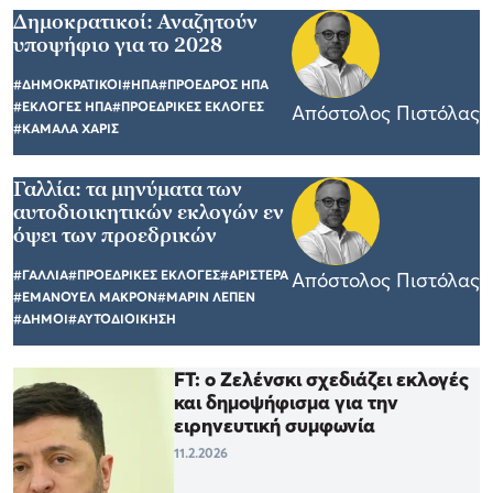
Δημοκρατικοί: Αναζητούν
υποψήφιο για το 2028
#ΔΗΜΟΚΡΑΤΙΚΟΙ
#ΗΠΑ
#ΠΡΟΕΔΡΟΣ ΗΠΑ
#ΕΚΛΟΓΕΣ ΗΠΑ
#ΠΡΟΕΔΡΙΚΕΣ ΕΚΛΟΓΕΣ
Απόστολος Πιστόλας
#ΚΑΜΑΛΑ ΧΑΡΙΣ
Γαλλία: τα μηνύματα των
αυτοδιοικητικών εκλογών εν
όψει των προεδρικών
#ΓΑΛΛΙΑ
#ΠΡΟΕΔΡΙΚΕΣ ΕΚΛΟΓΕΣ
#ΑΡΙΣΤΕΡΑ
Απόστολος Πιστόλας
#ΕΜΑΝΟΥΕΛ ΜΑΚΡΟΝ
#ΜΑΡΙΝ ΛΕΠΕΝ
#ΔΗΜΟΙ
#ΑΥΤΟΔΙΟΙΚΗΣΗ
FT: ο Ζελένσκι σχεδιάζει εκλογές
και δημοψήφισμα για την
ειρηνευτική συμφωνία
11.2.2026