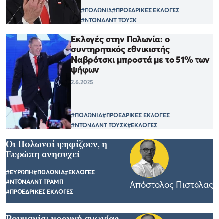
#ΠΟΛΩΝΙΑ
#ΠΡΟΕΔΡΙΚΕΣ ΕΚΛΟΓΕΣ
#ΝΤΟΝΑΛΝΤ ΤΟΥΣΚ
Εκλογές στην Πολωνία: ο
συντηρητικός εθνικιστής
Ναβρότσκι μπροστά με το 51% των
ψήφων
2.6.2025
#ΠΟΛΩΝΙΑ
#ΠΡΟΕΔΡΙΚΕΣ ΕΚΛΟΓΕΣ
#ΝΤΟΝΑΛΝΤ ΤΟΥΣΚ
#ΕΚΛΟΓΕΣ
Οι Πολωνοί ψηφίζουν, η
Ευρώπη ανησυχεί
#ΕΥΡΩΠΗ
#ΠΟΛΩΝΙΑ
#ΕΚΛΟΓΕΣ
#ΝΤΟΝΑΛΝΤ ΤΡΑΜΠ
Απόστολος Πιστόλας
#ΠΡΟΕΔΡΙΚΕΣ ΕΚΛΟΓΕΣ
Ρουμανία: κραυγή αγωνίας