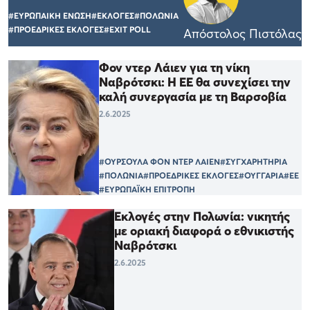
#ΕΥΡΩΠΑΙΚΗ ΕΝΩΣΗ
#ΕΚΛΟΓΕΣ
#ΠΟΛΩΝΙΑ
#ΠΡΟΕΔΡΙΚΕΣ ΕΚΛΟΓΕΣ
#EXIT POLL
Απόστολος Πιστόλας
Φον ντερ Λάιεν για τη νίκη
Ναβρότσκι: Η ΕΕ θα συνεχίσει την
καλή συνεργασία με τη Βαρσοβία
2.6.2025
#ΟΥΡΣΟΥΛΑ ΦΟΝ ΝΤΕΡ ΛΑΙΕΝ
#ΣΥΓΧΑΡΗΤΗΡΙΑ
#ΠΟΛΩΝΙΑ
#ΠΡΟΕΔΡΙΚΕΣ ΕΚΛΟΓΕΣ
#ΟΥΓΓΑΡΙΑ
#ΕΕ
#ΕΥΡΩΠΑΪΚΗ ΕΠΙΤΡΟΠΗ
Eκλογές στην Πολωνία: νικητής
με οριακή διαφορά ο εθνικιστής
Ναβρότσκι
2.6.2025