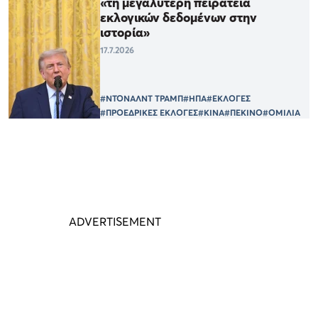
«τη μεγαλύτερη πειρατεία
εκλογικών δεδομένων στην
ιστορία»
17.7.2026
#ΝΤΟΝΑΛΝΤ ΤΡΑΜΠ
#ΗΠΑ
#ΕΚΛΟΓΕΣ
#ΠΡΟΕΔΡΙΚΕΣ ΕΚΛΟΓΕΣ
#ΚΙΝΑ
#ΠΕΚΙΝΟ
#ΟΜΙΛΙΑ