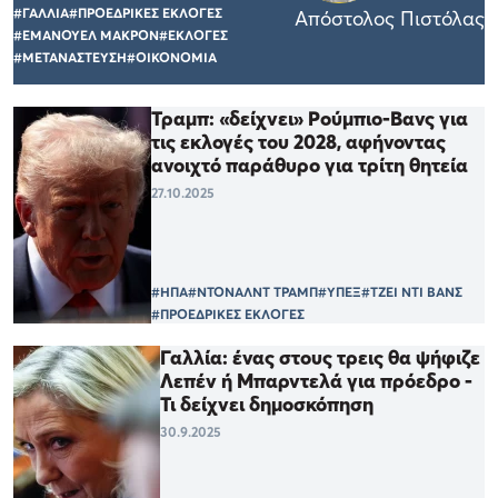
#ΓΑΛΛΙΑ
#ΠΡΟΕΔΡΙΚΕΣ ΕΚΛΟΓΕΣ
Απόστολος Πιστόλας
#ΕΜΑΝΟΥΕΛ ΜΑΚΡΟΝ
#ΕΚΛΟΓΕΣ
#ΜΕΤΑΝΑΣΤΕΥΣΗ
#ΟΙΚΟΝΟΜΙΑ
Τραμπ: «δείχνει» Ρούμπιο-Βανς για
τις εκλογές του 2028, αφήνοντας
ανοιχτό παράθυρο για τρίτη θητεία
27.10.2025
#ΗΠΑ
#ΝΤΟΝΑΛΝΤ ΤΡΑΜΠ
#ΥΠΕΞ
#ΤΖΕΙ ΝΤΙ ΒΑΝΣ
#ΠΡΟΕΔΡΙΚΕΣ ΕΚΛΟΓΕΣ
Γαλλία: ένας στους τρεις θα ψήφιζε
Λεπέν ή Μπαρντελά για πρόεδρο -
Τι δείχνει δημοσκόπηση
30.9.2025