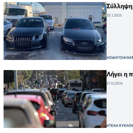
Σύλληψη 
20.1.2025
#ΟΔΗΓΟΙ
#ΙΧ
#
Λήγει η 
27.12.2024
#ΤΕΛΗ ΚΥΚΛΟ