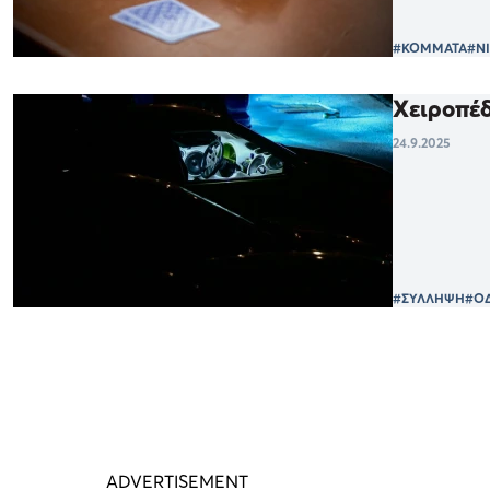
#ΚΟΜΜΑΤΑ
#Ν
Χειροπέδ
24.9.2025
#ΣΥΛΛΗΨΗ
#Ο