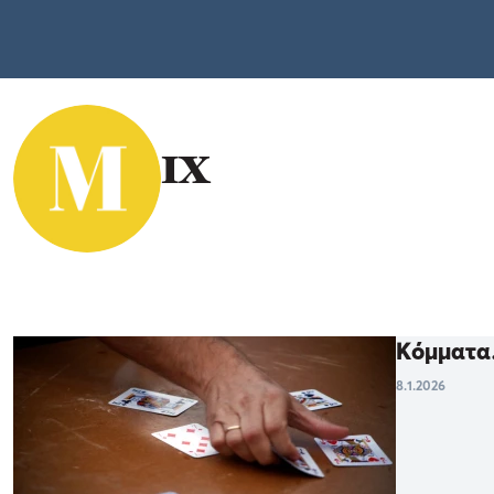
ΙΧ
Kόμματα…
8.1.2026