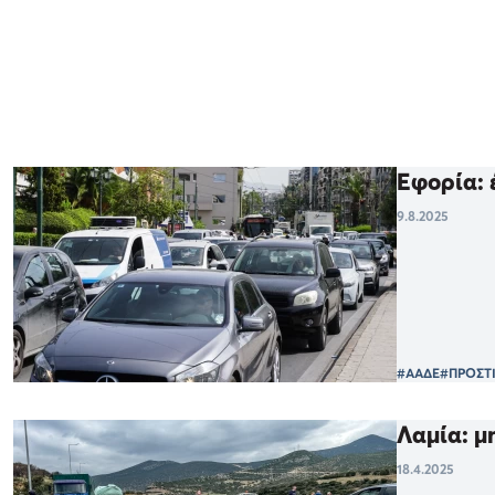
Εφορία: 
9.8.2025
#ΑΑΔΕ
#ΠΡΟΣΤ
Λαμία: μ
18.4.2025