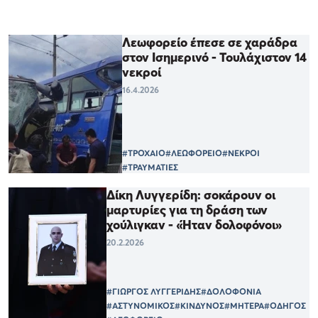
Λεωφορείο έπεσε σε χαράδρα
στον Ισημερινό - Τουλάχιστον 14
νεκροί
16.4.2026
#ΤΡΟΧΑΙΟ
#ΛΕΩΦΟΡΕΙΟ
#ΝΕΚΡΟΙ
#ΤΡΑΥΜΑΤΙΕΣ
Δίκη Λυγγερίδη: σοκάρουν οι
μαρτυρίες για τη δράση των
χούλιγκαν - «Ήταν δολοφόνοι»
20.2.2026
#ΓΙΩΡΓΟΣ ΛΥΓΓΕΡΙΔΗΣ
#ΔΟΛΟΦΟΝΙΑ
#ΑΣΤΥΝΟΜΙΚΟΣ
#ΚΙΝΔΥΝΟΣ
#ΜΗΤΕΡΑ
#ΟΔΗΓΟΣ