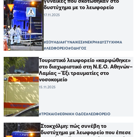
γυναίκες που σκοτώθηκαν στο
δυστύχημα με το λεωφορείο
17.11.2025
#ΣΟΥΗΔΙΑ
#ΓΥΝΑΙΚΕΣ
#ΝΕΚΡΗ
#ΔΥΣΤΥΧΗΜΑ
#ΛΕΩΦΟΡΕΙΟ
#ΟΔΗΓΟΣ
Τουριστικό λεωφορείο «καρφώθηκε»
στο διαχωριστικό στη Ν.Ε.Ο. Αθηνών–
Λαμίας – Έξι τραυματίες στο
νοσοκομείο
15.11.2025
#ΤΡΟΧΑΙΟ
#ΕΘΝΙΚΗ ΟΔΟΣ
#ΛΕΩΦΟΡΕΙΟ
Στοκχόλμη: πώς συνέβη το
δυστύχημα με λεωφορείο που έπεσε