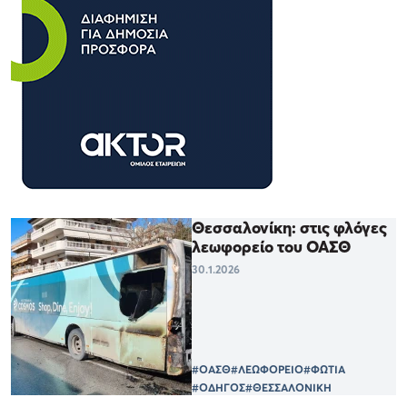
Θεσσαλονίκη: στις φλόγες
λεωφορείο του ΟΑΣΘ
30.1.2026
#ΟΑΣΘ
#ΛΕΩΦΟΡΕΙΟ
#ΦΩΤΙΑ
#ΟΔΗΓΟΣ
#ΘΕΣΣΑΛΟΝΙΚΗ