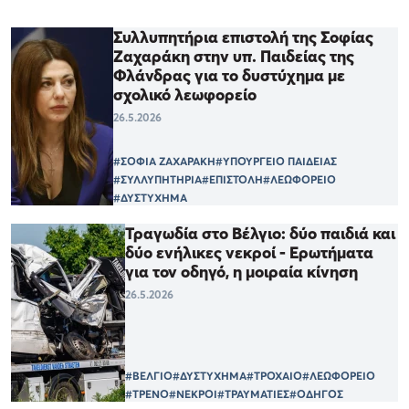
Συλλυπητήρια επιστολή της Σοφίας
Ζαχαράκη στην υπ. Παιδείας της
Φλάνδρας για το δυστύχημα με
σχολικό λεωφορείο
26.5.2026
#ΣΟΦΙΑ ΖΑΧΑΡΑΚΗ
#ΥΠΟΥΡΓΕΙΟ ΠΑΙΔΕΙΑΣ
#ΣΥΛΛΥΠΗΤΗΡΙΑ
#ΕΠΙΣΤΟΛΗ
#ΛΕΩΦΟΡΕΙΟ
#ΔΥΣΤΥΧΗΜΑ
Τραγωδία στο Βέλγιο: δύο παιδιά και
δύο ενήλικες νεκροί - Ερωτήματα
για τον οδηγό, η μοιραία κίνηση
26.5.2026
#ΒΕΛΓΙΟ
#ΔΥΣΤΥΧΗΜΑ
#ΤΡΟΧΑΙΟ
#ΛΕΩΦΟΡΕΙΟ
#ΤΡΕΝΟ
#ΝΕΚΡΟΙ
#ΤΡΑΥΜΑΤΙΕΣ
#ΟΔΗΓΟΣ