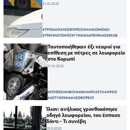
31.10.2025
#ΤΡΟΧΑΙΟ
#ΛΕΩΦΟΡΕΙΟ
#ΗΛΙΚΙΩΜΕΝΟΙ
#ΤΡΑΥΜΑΤΙΣΜΟΣ
#ΓΥΝΑΙΚΑ
#ΠΕΙΡΑΙΑΣ
#ΕΚΑΒ
Ταυτοποιήθηκαν έξι νεαροί για
επίθεση με πέτρες σε λεωφορείο
στο Κορωπί
17.10.2025
#ΕΠΙΘΕΣΗ
#ΝΕΟΙ
#ΑΝΗΛΙΚΟΙ
#ΣΥΛΛΗΨΕΙΣ
#ΑΣΤΥΝΟΜΙΑ
#ΛΕΩΦΟΡΕΙΟ
Ίλιον: ανήλικος γρονθοκόπησε
οδηγό λεωφορείου, του έσπασε
δόντι - Τι συνέβη
29.9.2025