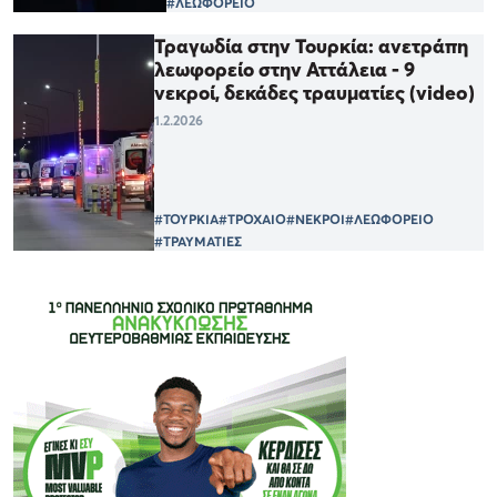
#ΛΕΩΦΟΡΕΙΟ
Τραγωδία στην Τουρκία: ανετράπη
λεωφορείο στην Αττάλεια - 9
νεκροί, δεκάδες τραυματίες (video)
1.2.2026
#ΤΟΥΡΚΙΑ
#ΤΡΟΧΑΙΟ
#ΝΕΚΡΟΙ
#ΛΕΩΦΟΡΕΙΟ
#ΤΡΑΥΜΑΤΙΕΣ