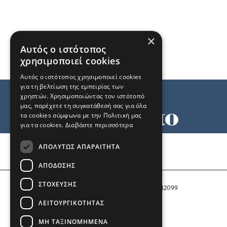
×
Αυτός ο ιστότοπος
χρησιμοποιεί cookies
Αυτός ο ιστότοπος χρησιμοποιεί cookies
για τη βελτίωση της εμπειρίας των
χρηστών. Χρησιμοποιώντας τον ιστότοπό
μας, παρέχετε τη συγκατάθεσή σας για όλα
τα cookies σύμφωνα με την Πολιτική μας
για τα cookies.
Διαβάστε περισσότερα
Όροι χρήσης
ΑΠΟΛΎΤΩΣ ΑΠΑΡΑΊΤΗΤΑ
Ταυτότητα
Επικοινωνία
ΑΠΌΔΟΣΗΣ
ΣΤΌΧΕΥΣΗΣ
Αριθμός Πιστοποίησης Μ.Η.Τ. 242099
ΛΕΙΤΟΥΡΓΙΚΌΤΗΤΑΣ
COPYRIGHT © 2026 Το Μανιφέστο
ΜΗ ΤΑΞΙΝΟΜΗΜΈΝΑ