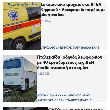
Σοκαριστικό τροχαίο στα ΚΤΕΛ
Κηφισού - Λεωφορείο παρέσυρε
μία γυναίκα
7.1.2026
#ΤΡΟΧΑΙΟ
#ΛΕΩΦΟΡΕΙΟ
#ΓΥΝΑΙΚΑ
#ΕΚΑΒ
Πτολεμαΐδα: οδηγός λεωφορείου
με 40 εργαζόμενους της ΔΕΗ
έπαθε ανακοπή στο τιμόνι
4.12.2025
#ΤΡΟΧΑΙΟ
#ΑΤΥΧΗΜΑ
#ΕΡΓΑΖΟΜΕΝΟΙ
#ΛΕΩΦΟΡΕΙΟ
#ΔΕΗ
#ΟΔΗΓΟΣ
#ΚΑΡΔΙΑ
ΟΑΣΘ: η ανακοίνωση για τη