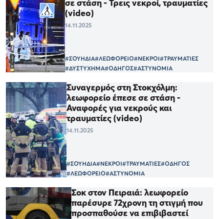
σε στάση - Τρεις νεκροί, τραυματίες
(video)
14.11.2025
#ΣΟΥΗΔΙΑ
#ΛΕΩΦΟΡΕΙΟ
#ΝΕΚΡΟΙ
#ΤΡΑΥΜΑΤΙΕΣ
#ΔΥΣΤΥΧΗΜΑ
#ΟΔΗΓΟΣ
#ΑΣΤΥΝΟΜΙΑ
Συναγερμός στη Στοκχόλμη:
λεωφορείο έπεσε σε στάση -
Αναφορές για νεκρούς και
τραυματίες (video)
14.11.2025
#ΣΟΥΗΔΙΑ
#ΝΕΚΡΟΙ
#ΤΡΑΥΜΑΤΙΕΣ
#ΟΔΗΓΟΣ
#ΛΕΩΦΟΡΕΙΟ
#ΑΣΤΥΝΟΜΙΑ
Σοκ στον Πειραιά: λεωφορείο
παρέσυρε 72χρονη τη στιγμή που
προσπαθούσε να επιβιβαστεί