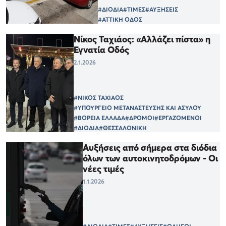
#ΔΙΟΔΙΑ
#ΤΙΜΕΣ
#ΑΥΞΗΣΕΙΣ
#ΑΤΤΙΚΗ ΟΔΟΣ
Νίκος Ταχιάος: «Αλλάζει πίστα» η
Εγνατία Οδός
2.1.2026
#ΝΙΚΟΣ ΤΑΧΙΑΟΣ
#ΥΠΟΥΡΓΕΙΟ ΜΕΤΑΝΑΣΤΕΥΣΗΣ ΚΑΙ ΑΣΥΛΟΥ
#ΒΟΡΕΙΑ ΕΛΛΑΔΑ
#ΔΡΟΜΟΙ
#ΕΡΓΑΖΟΜΕΝΟΙ
#ΔΙΟΔΙΑ
#ΘΕΣΣΑΛΟΝΙΚΗ
Αυξήσεις από σήμερα στα διόδια
όλων των αυτοκινητοδρόμων - Οι
νέες τιμές
1.1.2026