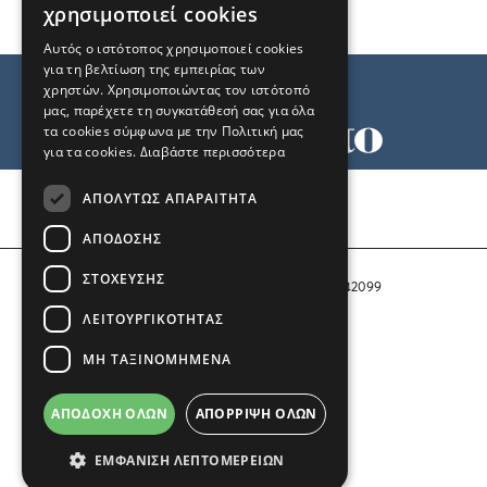
χρησιμοποιεί cookies
Αυτός ο ιστότοπος χρησιμοποιεί cookies
για τη βελτίωση της εμπειρίας των
χρηστών. Χρησιμοποιώντας τον ιστότοπό
μας, παρέχετε τη συγκατάθεσή σας για όλα
τα cookies σύμφωνα με την Πολιτική μας
για τα cookies.
Διαβάστε περισσότερα
Όροι χρήσης
ΑΠΟΛΎΤΩΣ ΑΠΑΡΑΊΤΗΤΑ
Ταυτότητα
Επικοινωνία
ΑΠΌΔΟΣΗΣ
ΣΤΌΧΕΥΣΗΣ
Αριθμός Πιστοποίησης Μ.Η.Τ. 242099
ΛΕΙΤΟΥΡΓΙΚΌΤΗΤΑΣ
COPYRIGHT © 2026 Το Μανιφέστο
ΜΗ ΤΑΞΙΝΟΜΗΜΈΝΑ
Μέλος του
ΑΠΟΔΟΧΉ ΌΛΩΝ
ΑΠΌΡΡΙΨΗ ΌΛΩΝ
ΕΜΦΆΝΙΣΗ ΛΕΠΤΟΜΕΡΕΙΏΝ