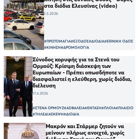
στα διόδια Ελευσίνας (video)
1.5.2026
#ΠΡΩΤΟΜΑΓΙΑ
#ΕΞΟΔΟΣ
#ΔΙΟΔΙΑ
#ΕΘΝΙΚΗ ΟΔΟΣ
#ΚΙΝΗΣΗ
#ΔΡΟΜΟΛΟΓΙΑ
Σύνοδος κορυφής για τα Στενά του
Ορμούζ: Κρίσιμη διάσκεψη των
Ευρωπαίων - Πρέπει οπωσδήποτε να
διασφαλιστεί η ελεύθερη, χωρίς διόδια,
διέλευση
17.4.2026
#ΣΤΕΝΑ ΟΡΜΟΥΖ
#ΑΣΦΑΛΕΙΑ
#ΕΝΤΑΣΗ
#ΠΛΟΙΑ
#ΠΛΑΙΣΙΟ
#ΤΗΛΕΔΙΑΣΚΕΨΗ
#ΔΙΟΔΙΑ
Μακρόν και Στάρμερ ζητούν να
μείνουν πλήρως ανοιχτά, χωρίς