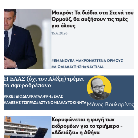
Μακρόν: Τα διόδια στα Στενά του
Ορμούζ, θα αυξήσουν τις τιμές
για όλους
15.6.2026
#ΕΜΑΝΟΥΕΛ ΜΑΚΡΟΝ
#ΣΤΕΝΑ ΟΡΜΟΥΖ
#ΔΙΟΔΙΑ
#ΑΥΞΗΣΗ
#ΝΑΥΤΙΛΙΑ
Η ΕΛΑΣ (όχι του Αλέξη) τρέμει
το σφυροδρέπανο
#ΚΚΕ
#ΔΙΟΔΙΑ
#ΚΑΤΑΛΗΨΗ
#ΕΛΑΣ
#ΑΛΕΞΗΣ ΤΣΙΠΡΑΣ
#ΑΣΤΥΝΟΜΙΑ
#ΑΥΤΟΚΙΝΗΤΑ
Μάνος Βουλαρίνος
Κορυφώνεται η φυγή των
εκδρομέων για το τριήμερο -
«Αδειάζει» η Αθήνα