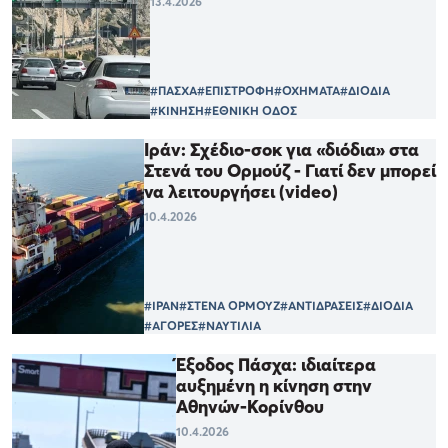
13.4.2026
#ΠΑΣΧΑ
#ΕΠΙΣΤΡΟΦΗ
#ΟΧΗΜΑΤΑ
#ΔΙΟΔΙΑ
#ΚΙΝΗΣΗ
#ΕΘΝΙΚΗ ΟΔΟΣ
Ιράν: Σχέδιο-σοκ για «διόδια» στα
Στενά του Ορμούζ - Γιατί δεν μπορεί
να λειτουργήσει (video)
10.4.2026
#ΙΡΑΝ
#ΣΤΕΝΑ ΟΡΜΟΥΖ
#ΑΝΤΙΔΡΑΣΕΙΣ
#ΔΙΟΔΙΑ
#ΑΓΟΡΕΣ
#ΝΑΥΤΙΛΙΑ
Έξοδος Πάσχα: ιδιαίτερα
αυξημένη η κίνηση στην
Αθηνών-Κορίνθου
10.4.2026