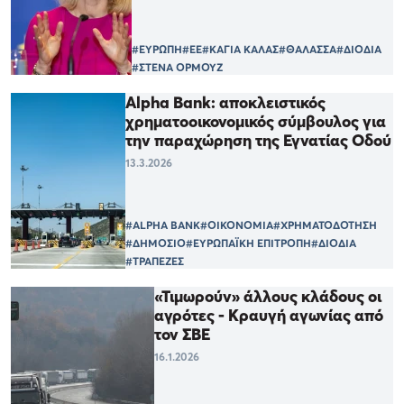
#ΕΥΡΩΠΗ
#ΕΕ
#ΚΑΓΙΑ ΚΑΛΑΣ
#ΘΑΛΑΣΣΑ
#ΔΙΟΔΙΑ
#ΣΤΕΝΑ ΟΡΜΟΥΖ
Alpha Bank: αποκλειστικός
χρηματοοικονομικός σύμβουλος για
την παραχώρηση της Εγνατίας Οδού
13.3.2026
#ALPHA BANK
#ΟΙΚΟΝΟΜΙΑ
#ΧΡΗΜΑΤΟΔΟΤΗΣΗ
#ΔΗΜΟΣΙΟ
#ΕΥΡΩΠΑΪΚΗ ΕΠΙΤΡΟΠΗ
#ΔΙΟΔΙΑ
#ΤΡΑΠΕΖΕΣ
«Τιμωρούν» άλλους κλάδους οι
αγρότες - Κραυγή αγωνίας από
τον ΣΒΕ
16.1.2026