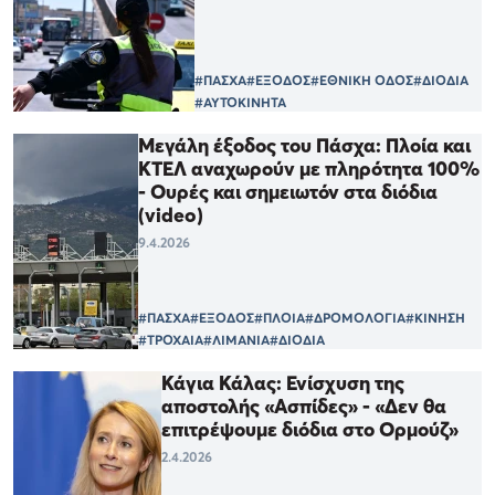
#ΠΑΣΧΑ
#ΕΞΟΔΟΣ
#ΕΘΝΙΚΗ ΟΔΟΣ
#ΔΙΟΔΙΑ
#ΑΥΤΟΚΙΝΗΤΑ
Μεγάλη έξοδος του Πάσχα: Πλοία και
ΚΤΕΛ αναχωρούν με πληρότητα 100%
- Ουρές και σημειωτόν στα διόδια
(video)
9.4.2026
#ΠΑΣΧΑ
#ΕΞΟΔΟΣ
#ΠΛΟΙΑ
#ΔΡΟΜΟΛΟΓΙΑ
#ΚΙΝΗΣΗ
#ΤΡΟΧΑΙΑ
#ΛΙΜΑΝΙΑ
#ΔΙΟΔΙΑ
Κάγια Κάλας: Ενίσχυση της
αποστολής «Ασπίδες» - «Δεν θα
επιτρέψουμε διόδια στο Ορμούζ»
2.4.2026