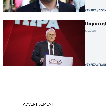
#ΣΥΡΙΖΑ
#ΑΠΟ
Παραιτήθ
17.7.2026
#ΣΥΡΙΖΑ
#ΓΙΑΝ