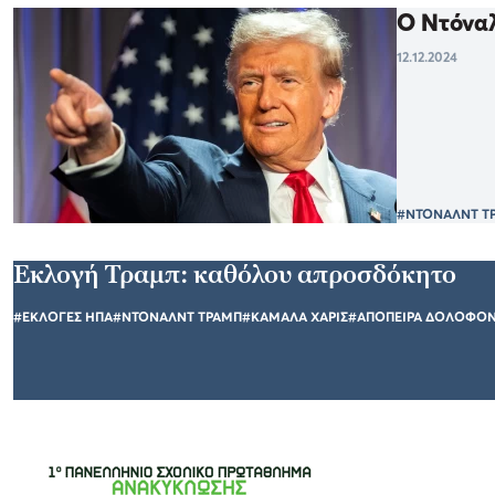
Ο Ντόναλ
12.12.2024
#ΝΤΟΝΑΛΝΤ Τ
Εκλογή Τραμπ: καθόλου απροσδόκητο
#ΕΚΛΟΓΕΣ ΗΠΑ
#ΝΤΟΝΑΛΝΤ ΤΡΑΜΠ
#ΚΑΜΑΛΑ ΧΑΡΙΣ
#ΑΠΟΠΕΙΡΑ ΔΟΛΟΦΟΝ