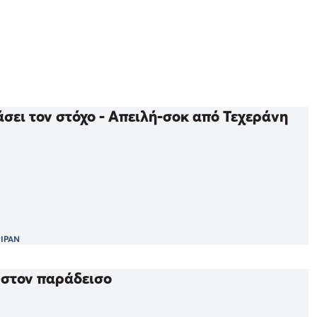
άσει τον στόχο - Απειλή-σοκ από Τεχεράνη
ΙΡΑΝ
η στον παράδεισο