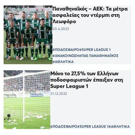
Παναθηναϊκός – ΑΕΚ: Τα μέτρα
ασφαλείας του ντέρμπι στη
Λεωφόρο
30.4.2023
#ΠΟΔΟΣΦΑΙΡΟ
#SUPER LEAGUE 1
#ΑΝΑΚΟΙΝΩΣΗ
#ΠΑΕ ΠΑΝΑΘΗΝΑΪΚΟΣ
#ΑΘΛΗΤΙΚΑ
Μόνο το 27,5% των Ελλήνων
ποδοσφαιριστών έπαιξαν στη
Super League 1
31.12.2022
#ΠΟΔΟΣΦΑΙΡΟ
#SUPER LEAGUE 1
#ΑΘΛΗΤΙΚΑ