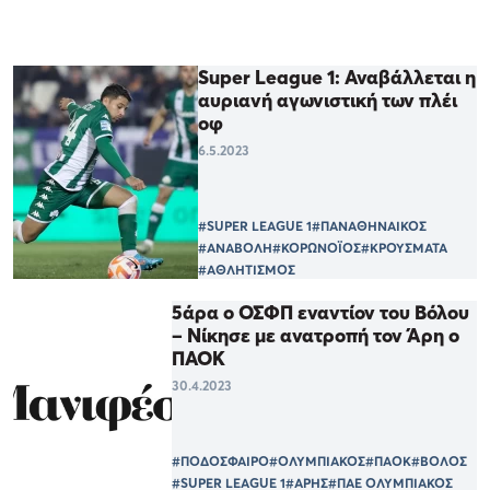
Super League 1: Αναβάλλεται η
αυριανή αγωνιστική των πλέι
οφ
6.5.2023
#SUPER LEAGUE 1
#ΠΑΝΑΘΗΝΑΙΚΟΣ
#ΑΝΑΒΟΛΗ
#ΚΟΡΩΝΟΪΟΣ
#ΚΡΟΥΣΜΑΤΑ
#ΑΘΛΗΤΙΣΜΟΣ
5άρα ο ΟΣΦΠ εναντίον του Βόλου
– Νίκησε με ανατροπή τον Άρη ο
ΠΑΟΚ
30.4.2023
#ΠΟΔΟΣΦΑΙΡΟ
#ΟΛΥΜΠΙΑΚΟΣ
#ΠΑΟΚ
#ΒΟΛΟΣ
#SUPER LEAGUE 1
#ΑΡΗΣ
#ΠΑΕ ΟΛΥΜΠΙΑΚΟΣ