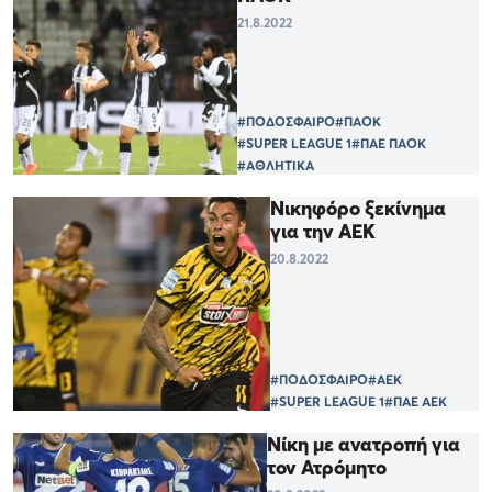
21.8.2022
#ΠΟΔΟΣΦΑΙΡΟ
#ΠΑΟΚ
#SUPER LEAGUE 1
#ΠΑΕ ΠΑΟΚ
#ΑΘΛΗΤΙΚΑ
Νικηφόρο ξεκίνημα
για την ΑΕΚ
20.8.2022
#ΠΟΔΟΣΦΑΙΡΟ
#ΑΕΚ
#SUPER LEAGUE 1
#ΠΑΕ ΑΕΚ
Νίκη με ανατροπή για
τον Ατρόμητο