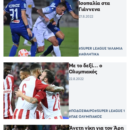
Ισοπαλία στα
Γιάννενα
27.8.2022
#SUPER LEAGUE 1
#ΛΑΜΙΑ
#ΑΘΛΗΤΙΚΑ
Με το δεξί… ο
Ολυμπιακός
22.8.2022
#ΠΟΔΟΣΦΑΙΡΟ
#SUPER LEAGUE 1
#ΠΑΕ ΟΛΥΜΠΙΑΚΟΣ
Άνετη νίκη για τον Άρη