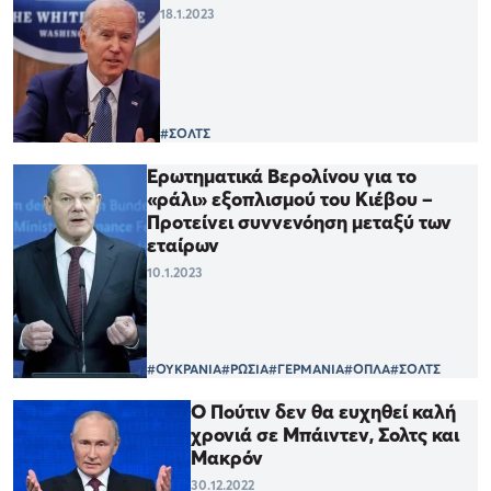
18.1.2023
#ΣΟΛΤΣ
Ερωτηματικά Βερολίνου για το
«ράλι» εξοπλισμού του Κιέβου –
Προτείνει συννενόηση μεταξύ των
εταίρων
10.1.2023
#ΟΥΚΡΑΝΙΑ
#ΡΩΣΙΑ
#ΓΕΡΜΑΝΙΑ
#ΟΠΛΑ
#ΣΟΛΤΣ
Ο Πούτιν δεν θα ευχηθεί καλή
χρονιά σε Μπάιντεν, Σολτς και
Μακρόν
30.12.2022