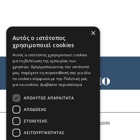
×
Αυτός ο ιστότοπος
χρησιμοποιεί cookies
Αυτός ο ιστότοπος χρησιμοποιεί cookies
για τη βελτίωση της εμπειρίας των
χρηστών. Χρησιμοποιώντας τον ιστότοπό
μας, παρέχετε τη συγκατάθεσή σας για όλα
τα cookies σύμφωνα με την Πολιτική μας
για τα cookies.
Διαβάστε περισσότερα
Όροι χρήσης
ΑΠΟΛΎΤΩΣ ΑΠΑΡΑΊΤΗΤΑ
Ταυτότητα
Επικοινωνία
ΑΠΌΔΟΣΗΣ
ΣΤΌΧΕΥΣΗΣ
Αριθμός Πιστοποίησης Μ.Η.Τ. 242099
ΛΕΙΤΟΥΡΓΙΚΌΤΗΤΑΣ