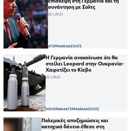
επίσκεψη στη Γερμανία και τη
συνάντηση με Σολτς
25.1.2023
#ΓΕΡΜΑΝΙΑ
#ΣΟΛΤΣ
Η Γερμανία ανακοίνωσε ότι θα
στείλει Leopard στην Ουκρανία-
Χαιρετίζει το Κίεβο
25.1.2023
#ΟΥΚΡΑΝΙΑ
#ΓΕΡΜΑΝΙΑ
#ΣΟΛΤΣ
Πολεμικές αποζημιώσεις και
κατοχικό δάνειο έθεσε στη