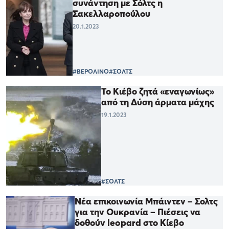
συνάντηση με Σόλτς η
Σακελλαροπούλου
20.1.2023
#ΒΕΡΟΛΙΝΟ
#ΣΟΛΤΣ
Το Κιέβο ζητά «εναγωνίως»
από τη Δύση άρματα μάχης
19.1.2023
#ΣΟΛΤΣ
Νέα επικοινωνία Μπάιντεν – Σολτς
για την Ουκρανία – Πιέσεις να
δοθούν leopard στο Κίεβο