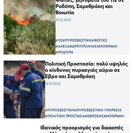
Ροδόπη, Σαμοθράκη και
Βοιωτία
23.8.2023
#112
#ΠΥΡΟΣΒΕΣΤΙΚΗ
#ΦΩΤΙΕΣ
#ΑΛΕΞΑΝΔΡΟΥΠΟΛΗ
#ΣΑΜΟΘΡΑΚΗ
#ΡΟΔΟΠΗ
Πολιτική Προστασία: πολύ υψηλός
ο κίνδυνος πυρκαγιάς αύριο σε
Έβρο και Σαμοθράκη
18.8.2023
#ΠΥΡΟΣΒΕΣΤΙΚΗ
#ΠΥΡΟΣΒΕΣΤΙΚΗ ΥΠΗΡΕΣΙΑ
#ΠΟΛΙΤΙΚΗ ΠΡΟΣΤΑΣΙΑ
#ΕΒΡΟΣ
#ΣΑΜΟΘΡΑΚΗ
Iδανικός προορισμός για διακοπές