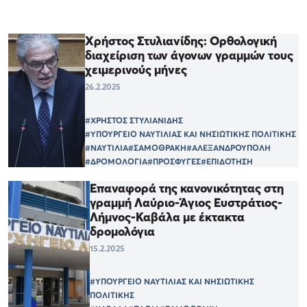
Χρήστος Στυλιανίδης: Ορθολογική
διαχείριση των άγονων γραμμών τους
χειμερινούς μήνες
26.2.2025
#ΧΡΗΣΤΟΣ ΣΤΥΛΙΑΝΙΔΗΣ
#ΥΠΟΥΡΓΕΙΟ ΝΑΥΤΙΛΙΑΣ ΚΑΙ ΝΗΣΙΩΤΙΚΗΣ ΠΟΛΙΤΙΚΗΣ
#ΝΑΥΤΙΛΙΑ
#ΣΑΜΟΘΡΑΚΗ
#ΑΛΕΞΑΝΔΡΟΥΠΟΛΗ
#ΔΡΟΜΟΛΟΓΙΑ
#ΠΡΟΣΦΥΓΕΣ
#ΕΠΙΔΟΤΗΣΗ
Επαναφορά της κανονικότητας στη
γραμμή Λαύριο-Άγιος Ευστράτιος-
Λήμνος-Καβάλα με έκτακτα
δρομολόγια
15.2.2025
#ΥΠΟΥΡΓΕΙΟ ΝΑΥΤΙΛΙΑΣ ΚΑΙ ΝΗΣΙΩΤΙΚΗΣ
ΠΟΛΙΤΙΚΗΣ