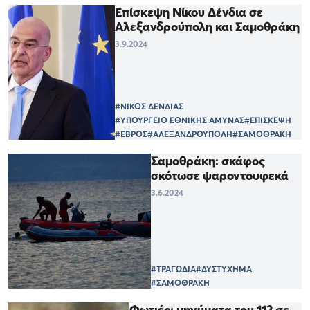
Επίσκεψη Νίκου Δένδια σε
Αλεξανδρούπολη και Σαμοθράκη
3.9.2024
#ΝΙΚΟΣ ΔΕΝΔΙΑΣ
#ΥΠΟΥΡΓΕΙΟ ΕΘΝΙΚΗΣ ΑΜΥΝΑΣ
#ΕΠΙΣΚΕΨΗ
#ΕΒΡΟΣ
#ΑΛΕΞΑΝΔΡΟΥΠΟΛΗ
#ΣΑΜΟΘΡΑΚΗ
Σαμοθράκη: σκάφος
σκότωσε ψαροντουφεκά
3.6.2024
#ΤΡΑΓΩΔΙΑ
#ΔΥΣΤΥΧΗΜΑ
#ΣΑΜΟΘΡΑΚΗ
Φωτιές: μηνύματα του 112 σε