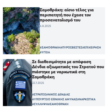
Σαμοθράκη: αίσιο τέλος για
περιπατητή που έχασε τον
προσανατολισμό του
4.8.2025
#ΣΑΜΟΘΡΑΚΗ
#ΠΥΡΟΣΒΕΣΤΕΣ
#ΕΠΙΧΕΙΡΗΣΗ
#ΥΓΕΙΑ
Σε διαθεσιμότητα με απόφαση
Δένδια αξιωματικός του Στρατού που
πιάστηκε με ναρκωτικά στη
Σαμοθράκη
22.7.2025
#ΣΤΡΑΤΟΣ
#ΝΙΚΟΣ ΔΕΝΔΙΑΣ
#ΥΠΟΥΡΓΕΙΟ ΕΘΝΙΚΗΣ ΑΜΥΝΑΣ
#ΝΑΡΚΩΤΙΚΑ
#ΣΥΛΛΗΨΗ
#ΣΑΜΟΘΡΑΚΗ