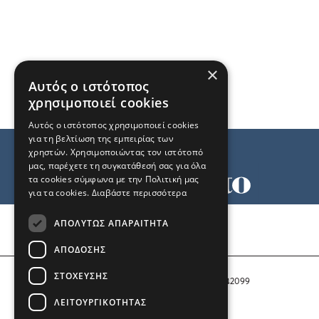
×
Αυτός ο ιστότοπος
χρησιμοποιεί cookies
Αυτός ο ιστότοπος χρησιμοποιεί cookies
για τη βελτίωση της εμπειρίας των
χρηστών. Χρησιμοποιώντας τον ιστότοπό
μας, παρέχετε τη συγκατάθεσή σας για όλα
τα cookies σύμφωνα με την Πολιτική μας
για τα cookies.
Διαβάστε περισσότερα
Όροι χρήσης
ΑΠΟΛΎΤΩΣ ΑΠΑΡΑΊΤΗΤΑ
Ταυτότητα
Επικοινωνία
ΑΠΌΔΟΣΗΣ
ΣΤΌΧΕΥΣΗΣ
Αριθμός Πιστοποίησης Μ.Η.Τ. 242099
ΛΕΙΤΟΥΡΓΙΚΌΤΗΤΑΣ