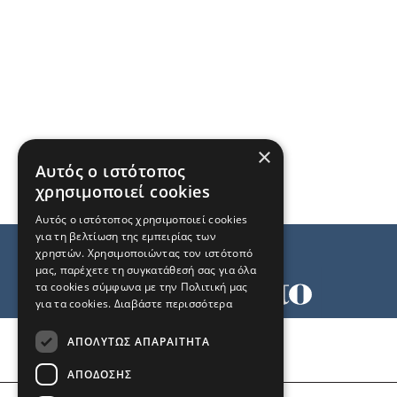
×
Αυτός ο ιστότοπος
χρησιμοποιεί cookies
Αυτός ο ιστότοπος χρησιμοποιεί cookies
για τη βελτίωση της εμπειρίας των
χρηστών. Χρησιμοποιώντας τον ιστότοπό
μας, παρέχετε τη συγκατάθεσή σας για όλα
τα cookies σύμφωνα με την Πολιτική μας
για τα cookies.
Διαβάστε περισσότερα
Όροι χρήσης
ΑΠΟΛΎΤΩΣ ΑΠΑΡΑΊΤΗΤΑ
Ταυτότητα
Επικοινωνία
ΑΠΌΔΟΣΗΣ