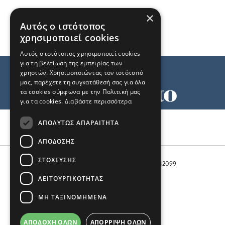
×
Αυτός ο ιστότοπος
χρησιμοποιεί cookies
Αυτός ο ιστότοπος χρησιμοποιεί cookies
για τη βελτίωση της εμπειρίας των
χρηστών. Χρησιμοποιώντας τον ιστότοπό
μας, παρέχετε τη συγκατάθεσή σας για όλα
τα cookies σύμφωνα με την Πολιτική μας
για τα cookies.
Διαβάστε περισσότερα
Όροι χρήσης
ΑΠΟΛΎΤΩΣ ΑΠΑΡΑΊΤΗΤΑ
Ταυτότητα
Επικοινωνία
ΑΠΌΔΟΣΗΣ
ΣΤΌΧΕΥΣΗΣ
Αριθμός Πιστοποίησης Μ.Η.Τ. 242099
ΛΕΙΤΟΥΡΓΙΚΌΤΗΤΑΣ
COPYRIGHT © 2026 Το Μανιφέστο
ΜΗ ΤΑΞΙΝΟΜΗΜΈΝΑ
Μέλος του
ΑΠΟΔΟΧΉ ΌΛΩΝ
ΑΠΌΡΡΙΨΗ ΌΛΩΝ