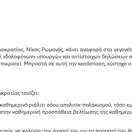
οκρατίας, Νίκος Ρωμανός, κάνει αναφορά στα γεγονό
ί «δολοφόνων» υπουργών και αντίστοιχων δηλώσεων σ
πικρατεί. Μπροστά σε αυτή την κατάσταση, εύστοχα ο 
ρατίας τονίζει:
 καθημερινό ριάλιτι σόου απολιτίκ-πολακισμού, τόσο ε
ε στην καθημερινή προσπάθεια βελτίωσης της καθημερ
χώς να καλύψει την άγνοιά του για το ποσοστό του ΑΕΠ