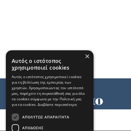
×
Αυτός ο ιστότοπος
χρησιμοποιεί cookies
Αυτός ο ιστότοπος χρησιμοποιεί cookies
για τη βελτίωση της εμπειρίας των
χρηστών. Χρησιμοποιώντας τον ιστότοπό
μας, παρέχετε τη συγκατάθεσή σας για όλα
τα cookies σύμφωνα με την Πολιτική μας
για τα cookies.
Διαβάστε περισσότερα
Όροι χρήσης
ΑΠΟΛΎΤΩΣ ΑΠΑΡΑΊΤΗΤΑ
Ταυτότητα
Επικοινωνία
ΑΠΌΔΟΣΗΣ