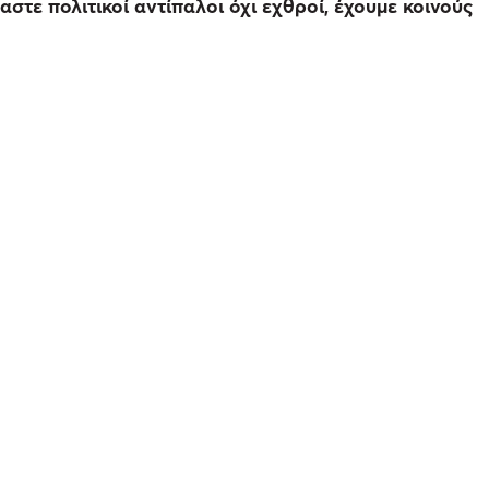
στε πολιτικοί αντίπαλοι όχι εχθροί, έχουμε κοινούς