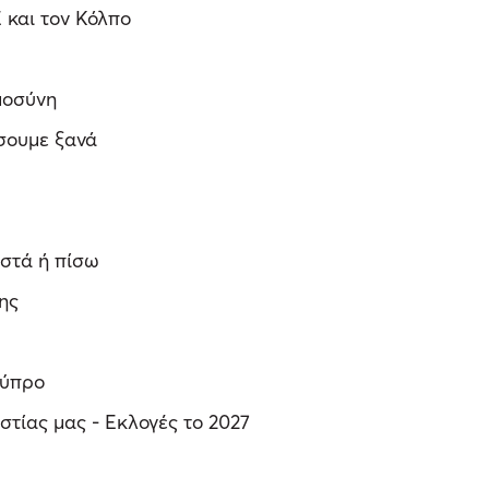
 και τον Κόλπο
μοσύνη
ήσουμε ξανά
οστά ή πίσω
νης
Κύπρο
στίας μας - Εκλογές το 2027