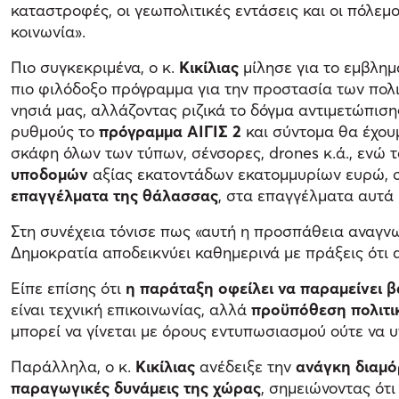
καταστροφές, οι γεωπολιτικές εντάσεις και οι πόλεμ
κοινωνία».
Πιο συγκεκριμένα, ο κ.
Κικίλιας
μίλησε για το εμβλη
πιο φιλόδοξο πρόγραμμα για την προστασία των πολι
νησιά μας, αλλάζοντας ριζικά το δόγμα αντιμετώπισ
ρυθμούς το
πρόγραμμα ΑΙΓΙΣ 2
και σύντομα θα έχου
σκάφη όλων των τύπων, σένσορες, drones κ.ά., ενώ 
υποδομών
αξίας εκατοντάδων εκατομμυρίων ευρώ, σε
επαγγέλματα της θάλασσας
, στα επαγγέλματα αυτά
Στη συνέχεια τόνισε πως «αυτή η προσπάθεια αναγνω
Δημοκρατία αποδεικνύει καθημερινά με πράξεις ότι 
Είπε επίσης ότι
η παράταξη οφείλει να παραμείνει β
είναι τεχνική επικοινωνίας, αλλά
προϋπόθεση πολιτι
μπορεί να γίνεται με όρους εντυπωσιασμού ούτε να υ
Παράλληλα, ο κ.
Κικίλιας
ανέδειξε την
ανάγκη διαμό
παραγωγικές δυνάμεις της χώρας
, σημειώνοντας ότ