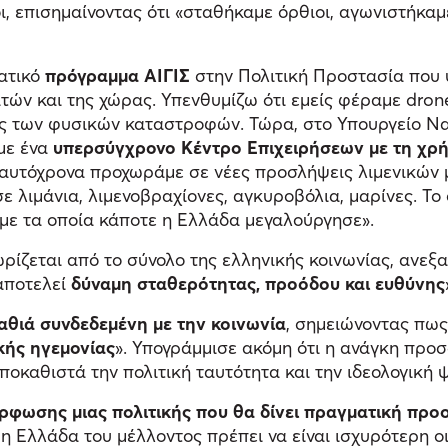
οι, επισημαίνοντας ότι «σταθήκαμε όρθιοι, αγωνιστήκα
ματικό
πρόγραμμα ΑΙΓΙΣ
στην Πολιτική Προστασία που 
τών και της χώρας. Υπενθυμίζω ότι εμείς φέραμε dron
ης των φυσικών καταστροφών. Τώρα, στο Υπουργείο Ναυ
με ένα
υπερσύγχρονο Κέντρο Επιχειρήσεων με τη χρ
ταυτόχρονα προχωράμε σε νέες προσλήψεις λιμενικών 
 λιμάνια, λιμενοβραχίονες, αγκυροβόλια, μαρίνες. Το
 με τα οποία κάποτε η Ελλάδα μεγαλούργησε».
ρίζεται από το σύνολο της ελληνικής κοινωνίας, ανε
αποτελεί
δύναμη σταθερότητας, προόδου και ευθύνης
αθιά συνδεδεμένη με την κοινωνία
, σημειώνοντας πως
κής ηγεμονίας
». Υπογράμμισε ακόμη ότι η ανάγκη προσ
ποκαθιστά την πολιτική ταυτότητα και την ιδεολογική 
ρφωσης μιας πολιτικής που θα δίνει πραγματική προο
ι η Ελλάδα του μέλλοντος πρέπει να είναι ισχυρότερη 