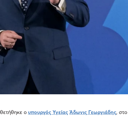
θετήθηκε ο
υπουργός Υγείας
Άδωνις Γεωργιάδης
, στ