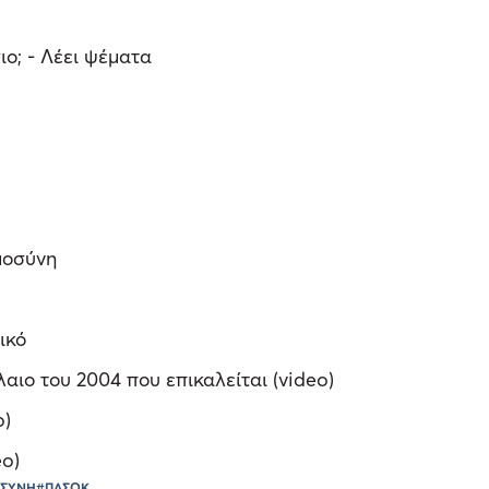
ιο; - Λέει ψέματα
μοσύνη
ικό
αιο του 2004 που επικαλείται (video)
o)
eo)
ΟΣΥΝΗ
#ΠΑΣΟΚ