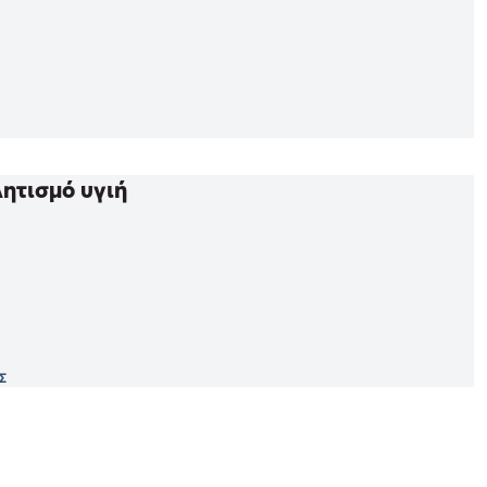
λητισμό υγιή
Σ