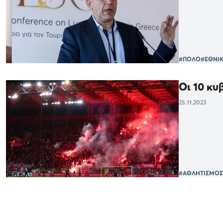
#ΠΟΛΟ
#ΕΘΝΙ
Οι 10 κυ
25.11.2023
#ΑΘΛΗΤΙΣΜΟΣ