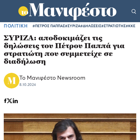
ΠΟΛΙΤΙΚΗ
#ΠΕΤΡΟΣ ΠΑΠΠΑΣ
#ΣΥΡΙΖΑ
#ΔΗΛΩΣΕΙΣ
#ΣΤΡΑΤΙΩΤΗΣ
#ΚΚΕ
ΣΥΡΙΖΑ: αποδοκιμάζει τις
δηλώσεις του Πέτρου Παππά για
στρατιώτη που συμμετείχε σε
διαδήλωση
Το Μανιφέστο Newsroom
8.10.2024