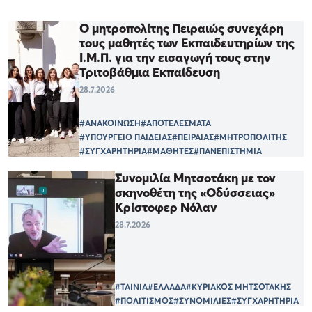
Ο μητροπολίτης Πειραιώς συνεχάρη
τους μαθητές των Εκπαιδευτηρίων της
Ι.Μ.Π. για την εισαγωγή τους στην
Τριτοβάθμια Εκπαίδευση
28.7.2026
#ΑΝΑΚΟΙΝΩΣΗ
#ΑΠΟΤΕΛΕΣΜΑΤΑ
#ΥΠΟΥΡΓΕΙΟ ΠΑΙΔΕΙΑΣ
#ΠΕΙΡΑΙΑΣ
#ΜΗΤΡΟΠΟΛΙΤΗΣ
#ΣΥΓΧΑΡΗΤΗΡΙΑ
#ΜΑΘΗΤΕΣ
#ΠΑΝΕΠΙΣΤΗΜΙΑ
Συνομιλία Μητσοτάκη με τον
σκηνοθέτη της «Οδύσσειας»
Κρίστοφερ Νόλαν
28.7.2026
#ΤΑΙΝΙΑ
#ΕΛΛΑΔΑ
#ΚΥΡΙΑΚΟΣ ΜΗΤΣΟΤΑΚΗΣ
#ΠΟΛΙΤΙΣΜΟΣ
#ΣΥΝΟΜΙΛΙΕΣ
#ΣΥΓΧΑΡΗΤΗΡΙΑ