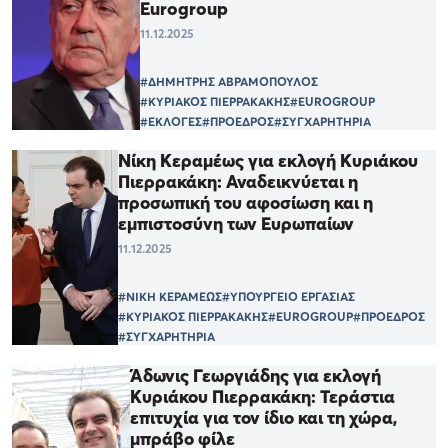
Eurogroup
11.12.2025
#ΔΗΜΗΤΡΗΣ ΑΒΡΑΜΟΠΟΥΛΟΣ
#ΚΥΡΙΑΚΟΣ ΠΙΕΡΡΑΚΑΚΗΣ
#EUROGROUP
#ΕΚΛΟΓΕΣ
#ΠΡΟΕΔΡΟΣ
#ΣΥΓΧΑΡΗΤΗΡΙΑ
Νίκη Κεραμέως για εκλογή Κυριάκου
Πιερρακάκη: Αναδεικνύεται η
προσωπική του αφοσίωση και η
εμπιστοσύνη των Ευρωπαίων
11.12.2025
#ΝΙΚΗ ΚΕΡΑΜΕΩΣ
#ΥΠΟΥΡΓΕΙΟ ΕΡΓΑΣΙΑΣ
#ΚΥΡΙΑΚΟΣ ΠΙΕΡΡΑΚΑΚΗΣ
#EUROGROUP
#ΠΡΟΕΔΡΟΣ
#ΣΥΓΧΑΡΗΤΗΡΙΑ
Άδωνις Γεωργιάδης για εκλογή
Κυριάκου Πιερρακάκη: Τεράστια
επιτυχία για τον ίδιο και τη χώρα,
μπράβο φίλε