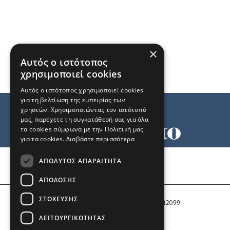
×
Αυτός ο ιστότοπος
χρησιμοποιεί cookies
Αυτός ο ιστότοπος χρησιμοποιεί cookies
για τη βελτίωση της εμπειρίας των
χρηστών. Χρησιμοποιώντας τον ιστότοπό
μας, παρέχετε τη συγκατάθεσή σας για όλα
τα cookies σύμφωνα με την Πολιτική μας
για τα cookies.
Διαβάστε περισσότερα
Όροι χρήσης
ΑΠΟΛΎΤΩΣ ΑΠΑΡΑΊΤΗΤΑ
Ταυτότητα
Επικοινωνία
ΑΠΌΔΟΣΗΣ
ΣΤΌΧΕΥΣΗΣ
Αριθμός Πιστοποίησης Μ.Η.Τ. 242099
ΛΕΙΤΟΥΡΓΙΚΌΤΗΤΑΣ