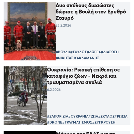
Δυο σκύλους διασώστες
δώρισε η Βουλή στον Ερυθρό
Σταυρό
25.2.2026
#ΒΟΥΛΗ
#ΣΚΥΛΟΣ
#ΔΩΡΕΑ
#ΔΙΑΣΩΣΗ
#ΝΙΚΗΤΑΣ ΚΑΚΛΑΜΑΝΗΣ
Ουκρανία: Ρωσική επίθεση σε
καταφύγιο ζώων - Νεκρά και
τραυματισμένα σκυλιά
6.2.2026
#ΖΑΠΟΡΙΖΙΑ
#ΟΥΚΡΑΝΙΑ
#ΖΩΑ
#ΣΚΥΛΟΣ
#ΡΩΣΙΑ
#DRONE
#ΤΡΑΥΜΑΤΙΣΜΟΣ
#ΣΥΓΚΡΟΥΣΗ
Μήνυμα της ΕΛΑΣ για τα