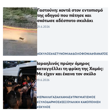
Γαστούνη: κοντά στον εντοπισμό
της οδηγού που πάτησε και
σκότωσε αδέσποτο σκυλάκι
21.6.2026
#ΣΚΥΛΟΣ
#ΑΣΤΥΝΟΜΙΑ
#ΔΟΛΟΦΟΝΙΑ
#ΘΑΝΑΤΟΣ
Ισραηλινός πρώην όμηρος
καταγγέλλει τη φρίκη της Χαμάς:
Με είχαν και έκανα τον σκύλο
19.6.2026
#ΙΣΡΑΗΛ
#ΓΑΖΑ
#ΧΑΜΑΣ
#ΤΡΑΥΜΑΤΙΣΜΟΣ
#ΞΥΛΟΔΑΡΜΟΣ
#ΣΕΞΟΥΑΛΙΚΗ ΚΑΚΟΠΟΙΗΣΗ
#ΣΚΥΛΟΣ