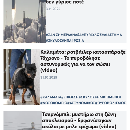
δεν γύρισε ποτέ
3.11.2025
#ΣΑΝ ΣΗΜΕΡΑ
#NASA
#ΠΥΡΑΥΛΟΣ
#ΔΙΑΣΤΗΜΑ
#ΣΚΥΛΟΣ
#ΗΠΑ
#ΡΩΣΙΑ
Καλαμάτα: ροτβάιλερ κατασπάραξε
76χρονο - Το πυροβόλησε
αστυνομικός για να τον σώσει
(video)
31.10.2025
#ΚΑΛΑΜΑΤΑ
#ΕΠΙΘΕΣΗ
#ΣΚΥΛΟΣ
#ΗΛΙΚΙΩΜΕΝΟΙ
#ΝΟΣΟΚΟΜΕΙΟ
#ΑΣΤΥΝΟΜΙΚΟΣ
#ΠΥΡΟΒΟΛΙΣΜΟΣ
Τσερνόμπιλ: μυστήριο στη ζώνη
αποκλεισμού - Εμφανίστηκαν
σκύλοι με μπλε τρίχωμα (video)