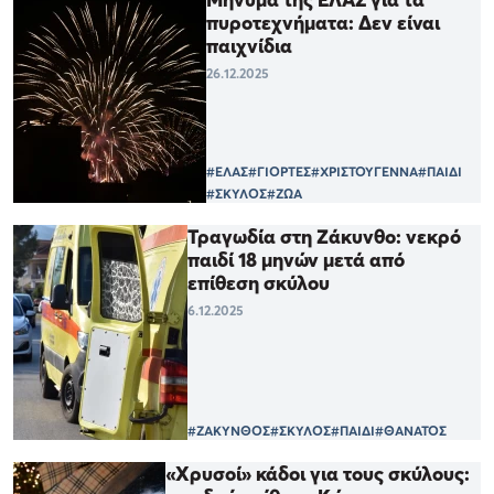
πυροτεχνήματα: Δεν είναι
παιχνίδια
26.12.2025
#ΕΛΑΣ
#ΓΙΟΡΤΕΣ
#ΧΡΙΣΤΟΥΓΕΝΝΑ
#ΠΑΙΔΙ
#ΣΚΥΛΟΣ
#ΖΩΑ
Τραγωδία στη Ζάκυνθο: νεκρό
παιδί 18 μηνών μετά από
επίθεση σκύλου
6.12.2025
#ΖΑΚΥΝΘΟΣ
#ΣΚΥΛΟΣ
#ΠΑΙΔΙ
#ΘΑΝΑΤΟΣ
«Χρυσοί» κάδοι για τους σκύλους: