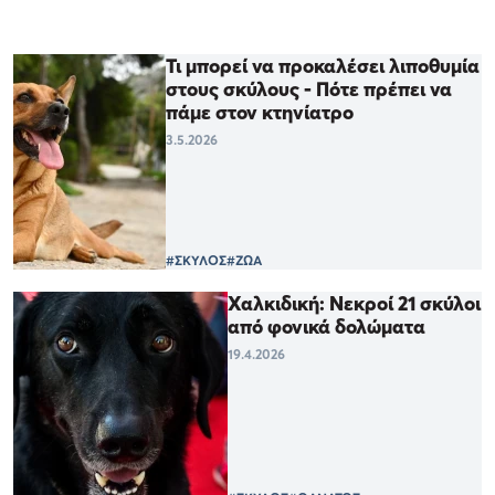
Τι μπορεί να προκαλέσει λιποθυμία
στους σκύλους - Πότε πρέπει να
πάμε στον κτηνίατρο
3.5.2026
#ΣΚΥΛΟΣ
#ΖΩΑ
Χαλκιδική: Νεκροί 21 σκύλοι
από φονικά δολώματα
19.4.2026