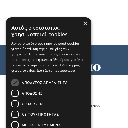
×
Αυτός ο ιστότοπος
χρησιμοποιεί cookies
Αυτός ο ιστότοπος χρησιμοποιεί cookies
για τη βελτίωση της εμπειρίας των
χρηστών. Χρησιμοποιώντας τον ιστότοπό
μας, παρέχετε τη συγκατάθεσή σας για όλα
τα cookies σύμφωνα με την Πολιτική μας
για τα cookies.
Διαβάστε περισσότερα
Όροι χρήσης
ΑΠΟΛΎΤΩΣ ΑΠΑΡΑΊΤΗΤΑ
Ταυτότητα
Επικοινωνία
ΑΠΌΔΟΣΗΣ
ΣΤΌΧΕΥΣΗΣ
Αριθμός Πιστοποίησης Μ.Η.Τ. 242099
ΛΕΙΤΟΥΡΓΙΚΌΤΗΤΑΣ
COPYRIGHT © 2026 Το Μανιφέστο
ΜΗ ΤΑΞΙΝΟΜΗΜΈΝΑ