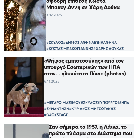
σφοδρή επίθεση Κώστα
Μπακογιάννη σε Χάρη Δούκα
3.12.2025
#ΣΚΥΛΟΣ
#ΔΗΜΟΣ ΑΘΗΝΑΙΩΝ
#ΑΘΗΝΑ
#ΚΩΣΤΑΣ ΜΠΑΚΟΓΙΑΝΝΗΣ
#ΧΑΡΗΣ ΔΟΥΚΑΣ
«Ψήφος εμπιστοσύνης» από τον
υπουργό Εσωτερικών των ΗΠΑ
στον... γλυκύτατο Πίνατ (photos)
6.11.2025
#ΜΕΓΑΡΟ ΜΑΞΙΜΟΥ
#ΣΚΥΛΟΣ
#ΥΠΟΥΡΓΟΙ
#ΗΠΑ
#ΣΥΝΑΝΤΗΣΗ
#ΚΥΡΙΑΚΟΣ ΜΗΤΣΟΤΑΚΗΣ
#BACKSTAGE
Σαν σήμερα το 1957, η Λάικα, το
πρώτο πλάσμα στο Διάστημα που