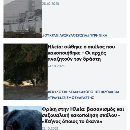
28.10.2025
#ΟΥΚΡΑΝΙΑ
#ΣΚΥΛΟΣ
#ΖΩΑ
#ΠΥΡΗΝΙΚΑ
Ηλεία: σώθηκε ο σκύλος που
κακοποιήθηκε - Οι αρχές
αναζητούν τον δράστη
24.10.2025
#ΣΚΥΛΟΣ
#ΗΛΕΙΑ
#ΚΑΚΟΠΟΙΗΣΗ
#ΖΩΑ
#ΒΙΑ
#ΤΡΑΥΜΑΤΙΣΜΟΣ
#ΔΡΑΣΤΗΣ
Φρίκη στην Ηλεία: βασανισμός και
σεξουαλική κακοποίηση σκύλου -
«Κτήνος όποιος το έκανε»
22.10.2025