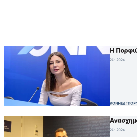
Η Πορφυ
27.1.2024
#ΟΝΝΕΔ
#ΠΟΡ
Ανασχημ
27.1.2024