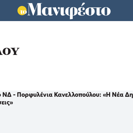
ΛΟΥ
ο ΝΔ - Πορφυλένια Κανελλοπούλου: «Η Νέα Δημ
εις»