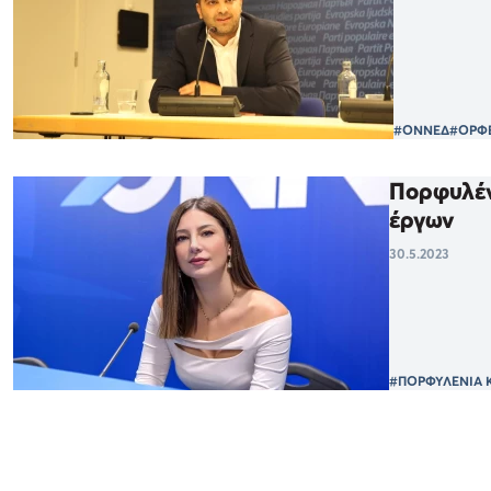
#ΟΝΝΕΔ
#ΟΡΦΕ
Πορφυλέν
έργων
30.5.2023
#ΠΟΡΦΥΛΕΝΙΑ