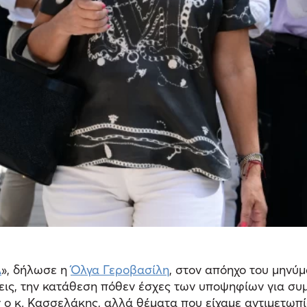
Α
», δήλωσε η
Όλγα Γεροβασίλη
, στον απόηχο του μηνύμ
ις, την κατάθεση πόθεν έσχες των υποψηφίων για συμμ
αν ο κ. Κασσελάκης, αλλά θέματα που είχαμε αντιμετωπ