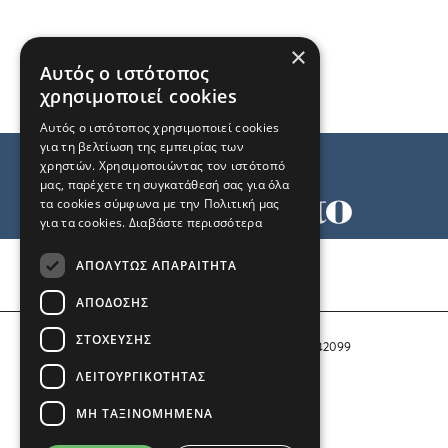
×
Αυτός ο ιστότοπος
χρησιμοποιεί cookies
Αυτός ο ιστότοπος χρησιμοποιεί cookies
για τη βελτίωση της εμπειρίας των
χρηστών. Χρησιμοποιώντας τον ιστότοπό
μας, παρέχετε τη συγκατάθεσή σας για όλα
τα cookies σύμφωνα με την Πολιτική μας
για τα cookies.
Διαβάστε περισσότερα
Όροι χρήσης
ΑΠΟΛΎΤΩΣ ΑΠΑΡΑΊΤΗΤΑ
Ταυτότητα
Επικοινωνία
ΑΠΌΔΟΣΗΣ
ΣΤΌΧΕΥΣΗΣ
Αριθμός Πιστοποίησης Μ.Η.Τ. 242099
ΛΕΙΤΟΥΡΓΙΚΌΤΗΤΑΣ
COPYRIGHT © 2026 Το Μανιφέστο
ΜΗ ΤΑΞΙΝΟΜΗΜΈΝΑ
Μέλος του