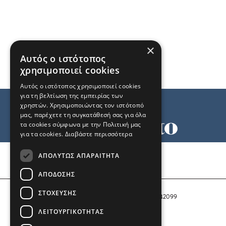
×
Αυτός ο ιστότοπος
χρησιμοποιεί cookies
Αυτός ο ιστότοπος χρησιμοποιεί cookies
για τη βελτίωση της εμπειρίας των
χρηστών. Χρησιμοποιώντας τον ιστότοπό
μας, παρέχετε τη συγκατάθεσή σας για όλα
τα cookies σύμφωνα με την Πολιτική μας
για τα cookies.
Διαβάστε περισσότερα
Όροι χρήσης
ΑΠΟΛΎΤΩΣ ΑΠΑΡΑΊΤΗΤΑ
Ταυτότητα
Επικοινωνία
ΑΠΌΔΟΣΗΣ
ΣΤΌΧΕΥΣΗΣ
Αριθμός Πιστοποίησης Μ.Η.Τ. 242099
ΛΕΙΤΟΥΡΓΙΚΌΤΗΤΑΣ