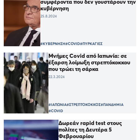
συμφέροντα που δεν γουστάρουν την
κυβέρνηση
25.8.2024
#ΚΥΒΕΡΝΗΣΗ
#COVID
#ΠΥΡΚΑΓΙΕΣ
Μνήμες Covid από Ιαπωνία: σε
έξαρση λοίμωξη στρεπτόκοκκου
που τρώει τη σάρκα
22.3.2024
#ΙΑΠΩΝΙΑ
#ΣΤΡΕΠΤΟΚΟΚΚΟΣ
#ΠΑΝΔΗΜΙΑ
#COVID
Δωρεάν rapid test στους
πολίτες τη Δευτέρα 5
Φεβρουαρίου