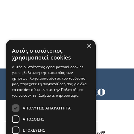
×
Αυτός ο ιστότοπος
χρησιμοποιεί cookies
Αυτός ο ιστότοπος χρησιμοποιεί cookies
για τη βελτίωση της εμπειρίας των
χρηστών. Χρησιμοποιώντας τον ιστότοπό
μας, παρέχετε τη συγκατάθεσή σας για όλα
τα cookies σύμφωνα με την Πολιτική μας
για τα cookies.
Διαβάστε περισσότερα
Όροι χρήσης
ΑΠΟΛΎΤΩΣ ΑΠΑΡΑΊΤΗΤΑ
Ταυτότητα
Επικοινωνία
ΑΠΌΔΟΣΗΣ
ΣΤΌΧΕΥΣΗΣ
Αριθμός Πιστοποίησης Μ.Η.Τ. 242099