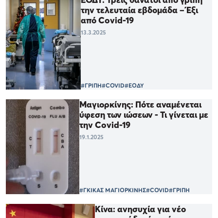
την τελευταία εβδομάδα – Έξι
από Covid-19
13.3.2025
#ΓΡΙΠΗ
#COVID
#ΕΟΔΥ
Μαγιορκίνης: Πότε αναμένεται
ύφεση των ιώσεων - Τι γίνεται με
την Covid-19
19.1.2025
#ΓΚΙΚΑΣ ΜΑΓΙΟΡΚΙΝΗΣ
#COVID
#ΓΡΙΠΗ
Κίνα: ανησυχία για νέο