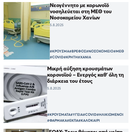
Νεογέννητο με κορωνοϊό
νοσηλεύεται στη ΜΕΘ του
Νοσοκομείου Χανίων
5.8.2025
#ΚΡΟΥΣΜΑ
#ΒΡΕΦΟΣ
#ΝΟΣΟΚΟΜΕΙΟ
#ΜΕΘ
#COVID
#ΚΡΗΤΗ
#ΧΑΝΙΑ
Μικρή αύξηση κρουσμάτων
κορονοϊού – Ενεργός καθ’ όλη τη
διάρκεια του έτους
5.8.2025
#ΚΡΟΥΣΜΑΤΑ
#ΥΓΕΙΑ
#COVID
#ΗΛΙΚΙΩΜΕΝΟΙ
#ΦΑΡΜΑΚΑ
#ΕΚΠΑ
#ΚΑΛΟΚΑΙΡΙ
ΕΟΔΥ: Τρεις θάνατοι από γρίπη