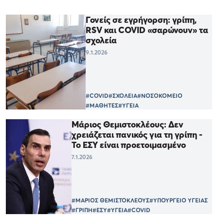
Γονείς σε εγρήγορση: γρίπη,
RSV και COVID «σαρώνουν» τα
σχολεία
9.1.2026
#COVID
#ΣΧΟΛΕΙΑ
#ΝΟΣΟΚΟΜΕΙΟ
#ΜΑΘΗΤΕΣ
#ΥΓΕΙΑ
Μάριος Θεμιστοκλέους: Δεν
χρειάζεται πανικός για τη γρίπη -
Το ΕΣΥ είναι προετοιμασμένο
7.1.2026
#ΜΑΡΙΟΣ ΘΕΜΙΣΤΟΚΛΕΟΥΣ
#ΥΠΟΥΡΓΕΙΟ ΥΓΕΙΑΣ
#ΓΡΙΠΗ
#ΕΣΥ
#ΥΓΕΙΑ
#COVID