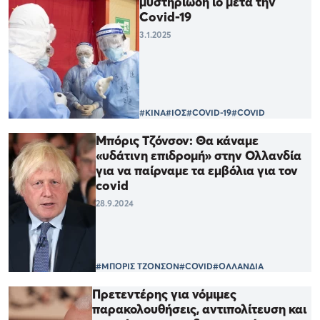
μυστηριώδη ιό μετά την
Covid-19
3.1.2025
#ΚΙΝΑ
#ΙΟΣ
#COVID-19
#COVID
Μπόρις Τζόνσον: Θα κάναμε
«υδάτινη επιδρομή» στην Ολλανδία
για να παίρναμε τα εμβόλια για τον
covid
28.9.2024
#ΜΠΟΡΙΣ ΤΖΟΝΣΟΝ
#COVID
#ΟΛΛΑΝΔΙΑ
Πρετεντέρης για νόμιμες
παρακολουθήσεις, αντιπολίτευση και