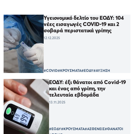
Υγειονομικό δελτίο του ΕΟΔΥ: 104
νέες εισαγωγές COVID-19 και 2
σοβαρά περιστατικά γρίπης
12.12.2025
#COVID
#ΚΡΟΥΣΜΑΤΑ
#ΕΟΔΥ
#ΑΥΞΗΣΗ
ΕΟΔΥ: έξι θάνατοι από Covid-19
και ένας από γρίπη, την
τελευταία εβδομάδα
13.11.2025
#ΕΟΔΥ
#ΚΡΟΥΣΜΑΤΑ
#ΑΣΘΕΝΕΙΣ
#ΘΑΝΑΤΟΙ