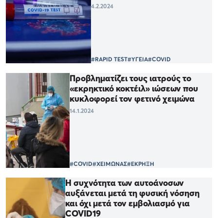
4.2.2024
#RAPID TEST
#ΥΓΕΙΑ
#COVID
Προβληματίζει τους ιατρούς το
«εκρηκτικό κοκτέιλ» ιώσεων που
κυκλοφορεί τον φετινό χειμώνα
14.1.2024
#COVID
#ΧΕΙΜΩΝΑΣ
#ΕΚΡΗΞΗ
Η συχνότητα των αυτοάνοσων
αυξάνεται μετά τη φυσική νόσηση
και όχι μετά τον εμβολιασμό για
COVID19