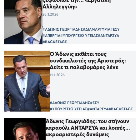
Αλληλεγγύη»
28.1.2026
#ΑΔΩΝΙΣ ΓΕΩΡΓΙΑΔΗΣ
#ΔΙΑΜΑΡΤΥΡΙΑ
#ΕΣΥ
#ΑΠΕΡΓΙΑ
#ΥΠΟΥΡΓΕΙΟ ΥΓΕΙΑΣ
#ΑΝΤΑΡΣΥΑ
#BACKSTAGE
Ο Άδωνις εκθέτει τους
συνδικαλιστές της Αριστεράς:
Δείτε τι παλαβομάρες λένε
11.1.2026
#ΑΔΩΝΙΣ ΓΕΩΡΓΙΑΔΗΣ
#ΕΣΥ
#ΥΠΟΥΡΓΕΙΟ ΥΓΕΙΑΣ
#ΑΝΤΑΡΣΥΑ
#BACKSTAGE
Άδωνις Γεωργιάδης: του στήνουν
καραούλι ΑΝΤΑΡΣΥΑ και λοιπές...
ακροαριστερές δυνάμεις