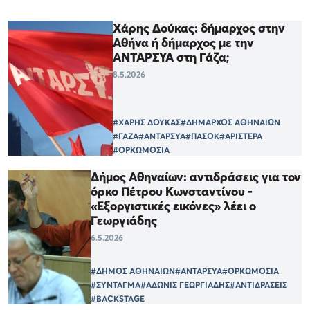
Χάρης Δούκας: δήμαρχος στην
Αθήνα ή δήμαρχος με την
ΑΝΤΑΡΣΥΑ στη Γάζα;
8.5.2026
#ΧΑΡΗΣ ΔΟΥΚΑΣ
#ΔΗΜΑΡΧΟΣ ΑΘΗΝΑΙΩΝ
#ΓΑΖΑ
#ΑΝΤΑΡΣΥΑ
#ΠΑΣΟΚ
#ΑΡΙΣΤΕΡΑ
#ΟΡΚΩΜΟΣΙΑ
Δήμος Αθηναίων: αντιδράσεις για τον
όρκο Πέτρου Κωνσταντίνου -
«Εξοργιστικές εικόνες» λέει ο
Γεωργιάδης
6.5.2026
#ΔΗΜΟΣ ΑΘΗΝΑΙΩΝ
#ΑΝΤΑΡΣΥΑ
#ΟΡΚΩΜΟΣΙΑ
#ΣΥΝΤΑΓΜΑ
#ΑΔΩΝΙΣ ΓΕΩΡΓΙΑΔΗΣ
#ΑΝΤΙΔΡΑΣΕΙΣ
#BACKSTAGE