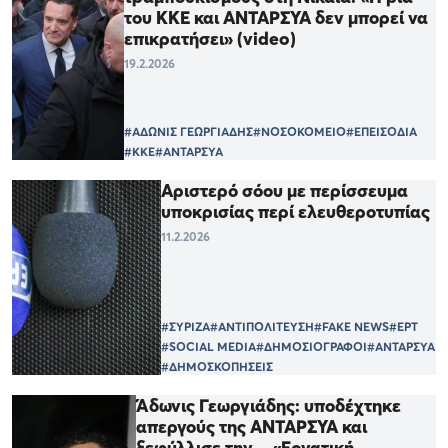
του ΚΚΕ και ΑΝΤΑΡΣΥΑ δεν μπορεί να
επικρατήσει» (video)
19.2.2026
#ΑΔΩΝΙΣ ΓΕΩΡΓΙΑΔΗΣ
#ΝΟΣΟΚΟΜΕΙΟ
#ΕΠΕΙΣΟΔΙΑ
#ΚΚΕ
#ΑΝΤΑΡΣΥΑ
Αριστερό σόου με περίσσευμα
υποκρισίας περί ελευθεροτυπίας
11.2.2026
#ΣΥΡΙΖΑ
#ΑΝΤΙΠΟΛΙΤΕΥΣΗ
#FAKE NEWS
#ΕΡΤ
#SOCIAL MEDIA
#ΔΗΜΟΣΙΟΓΡΑΦΟΙ
#ΑΝΤΑΡΣΥΑ
#ΔΗΜΟΣΚΟΠΗΣΕΙΣ
Άδωνις Γεωργιάδης: υποδέχτηκε
απεργούς της ΑΝΤΑΡΣΥΑ και
ξεφύλλισε την... «Εργατική