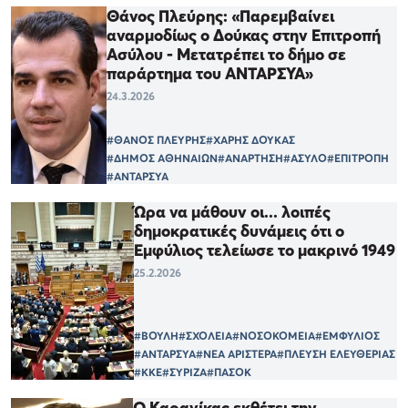
Θάνος Πλεύρης: «Παρεμβαίνει
αναρμοδίως ο Δούκας στην Επιτροπή
Ασύλου - Μετατρέπει το δήμο σε
παράρτημα του ΑΝΤΑΡΣΥΑ»
24.3.2026
#ΘΑΝΟΣ ΠΛΕΥΡΗΣ
#ΧΑΡΗΣ ΔΟΥΚΑΣ
#ΔΗΜΟΣ ΑΘΗΝΑΙΩΝ
#ΑΝΑΡΤΗΣΗ
#ΑΣΥΛΟ
#ΕΠΙΤΡΟΠΗ
#ΑΝΤΑΡΣΥΑ
Ώρα να μάθουν οι... λοιπές
δημοκρατικές δυνάμεις ότι ο
Εμφύλιος τελείωσε το μακρινό 1949
25.2.2026
#ΒΟΥΛΗ
#ΣΧΟΛΕΙΑ
#ΝΟΣΟΚΟΜΕΙΑ
#ΕΜΦΥΛΙΟΣ
#ΑΝΤΑΡΣΥΑ
#ΝΕΑ ΑΡΙΣΤΕΡΑ
#ΠΛΕΥΣΗ ΕΛΕΥΘΕΡΙΑΣ
#ΚΚΕ
#ΣΥΡΙΖΑ
#ΠΑΣΟΚ
Ο Καρανίκας εκθέτει την