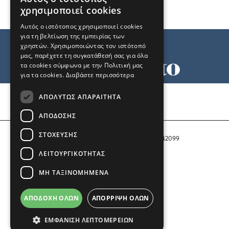
χρησιμοποιεί cookies
Αυτός ο ιστότοπος χρησιμοποιεί cookies
για τη βελτίωση της εμπειρίας των
χρηστών. Χρησιμοποιώντας τον ιστότοπό
μας, παρέχετε τη συγκατάθεσή σας για όλα
τα cookies σύμφωνα με την Πολιτική μας
για τα cookies.
Διαβάστε περισσότερα
Όροι χρήσης
ΑΠΟΛΎΤΩΣ ΑΠΑΡΑΊΤΗΤΑ
Ταυτότητα
Επικοινωνία
ΑΠΌΔΟΣΗΣ
ΣΤΌΧΕΥΣΗΣ
Αριθμός Πιστοποίησης Μ.Η.Τ. 242099
ΛΕΙΤΟΥΡΓΙΚΌΤΗΤΑΣ
COPYRIGHT © 2026 Το Μανιφέστο
ΜΗ ΤΑΞΙΝΟΜΗΜΈΝΑ
Μέλος του
ΑΠΟΔΟΧΉ ΌΛΩΝ
ΑΠΌΡΡΙΨΗ ΌΛΩΝ
ΕΜΦΆΝΙΣΗ ΛΕΠΤΟΜΕΡΕΙΏΝ