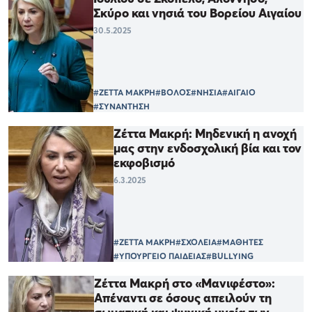
Σκύρο και νησιά του Βορείου Αιγαίου
30.5.2025
#ΖΕΤΤΑ ΜΑΚΡΗ
#ΒΟΛΟΣ
#ΝΗΣΙΑ
#ΑΙΓΑΙΟ
#ΣΥΝΑΝΤΗΣΗ
Ζέττα Μακρή: Μηδενική η ανοχή
μας στην ενδοσχολική βία και τον
εκφοβισμό
6.3.2025
#ΖΕΤΤΑ ΜΑΚΡΗ
#ΣΧΟΛΕΙΑ
#ΜΑΘΗΤΕΣ
#ΥΠΟΥΡΓΕΙΟ ΠΑΙΔΕΙΑΣ
#BULLYING
Ζέττα Μακρή στο «Μανιφέστο»:
Απέναντι σε όσους απειλούν τη