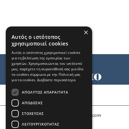
×
Αυτός ο ιστότοπος
χρησιμοποιεί cookies
Αυτός ο ιστότοπος χρησιμοποιεί cookies
για τη βελτίωση της εμπειρίας των
χρηστών. Χρησιμοποιώντας τον ιστότοπό
μας, παρέχετε τη συγκατάθεσή σας για όλα
τα cookies σύμφωνα με την Πολιτική μας
για τα cookies.
Διαβάστε περισσότερα
Όροι χρήσης
ΑΠΟΛΎΤΩΣ ΑΠΑΡΑΊΤΗΤΑ
Ταυτότητα
Επικοινωνία
ΑΠΌΔΟΣΗΣ
ΣΤΌΧΕΥΣΗΣ
Αριθμός Πιστοποίησης Μ.Η.Τ. 242099
ΛΕΙΤΟΥΡΓΙΚΌΤΗΤΑΣ