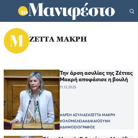
ΖΕΤΤΑ ΜΑΚΡΗ
Την άρση ασυλίας της Ζέττας
Μακρή αποφάσισε η βουλή
11.12.2025
#ΑΡΣΗ ΑΣΥΛΙΑΣ
#ΖΕΤΤΑ ΜΑΚΡΗ
#ΟΛΟΜΕΛΕΙΑ
#ΔΙΚΑΙΟΣΥΝΗ
#ΔΗΜΟΣΙΟΓΡΑΦΟΣ