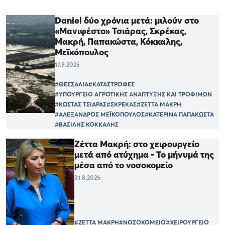
Daniel δύο χρόνια μετά: μιλούν στο
«Μανιφέστο» Τσιάρας, Σκρέκας,
Μακρή, Παπακώστα, Κόκκαλης,
Μεϊκόπουλος
17.9.2025
#ΘΕΣΣΑΛΙΑ
#ΚΑΤΑΣΤΡΟΦΕΣ
#ΥΠΟΥΡΓΕΙΟ ΑΓΡΟΤΙΚΗΣ ΑΝΑΠΤΥΞΗΣ ΚΑΙ ΤΡΟΦΙΜΩΝ
#ΚΩΣΤΑΣ ΤΣΙΑΡΑΣ
#ΣΚΡΕΚΑΣ
#ΖΕΤΤΑ ΜΑΚΡΗ
#ΑΛΕΞΑΝΔΡΟΣ ΜΕΪΚΟΠΟΥΛΟΣ
#ΚΑΤΕΡΙΝΑ ΠΑΠΑΚΩΣΤΑ
#ΒΑΣΙΛΗΣ ΚΟΚΚΑΛΗΣ
Ζέττα Μακρή: στο χειρουργείο
μετά από ατύχημα - Το μήνυμά της
μέσα από το νοσοκομείο
31.8.2025
#ΖΕΤΤΑ ΜΑΚΡΗ
#ΝΟΣΟΚΟΜΕΙΟ
#ΧΕΙΡΟΥΡΓΕΙΟ