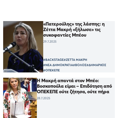
«Πατερούλης» της λάσπης: η
Ζέττα Μακρή «ξήλωσε» τις
συκοφαντίες Μπέου
29.7.2025
#BACKSTAGE
#ΖΕΤΤΑ ΜΑΚΡΗ
#ΝΕΑ ΔΗΜΟΚΡΑΤΙΑ
#ΒΟΛΟΣ
#ΔΗΜΑΡΧΟΣ
#ΟΠΕΚΕΠΕ
Η Μακρή απαντά στον Μπέο:
Βοσκοπούλα είμαι – Επιδότηση από
ΟΠΕΚΕΠΕ ούτε ζήτησα, ούτε πήρα
28.7.2025