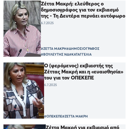
Ζέττα Μακρή: ελεύθερος ο
δημοσιογράφος για τον εκβιασμό
της - Τη Δευτέρα περνάει αυτόφωρο
6.7.2025
#ΖΕΤΤΑ ΜΑΚΡΗ
#ΔΗΜΟΣΙΟΓΡΑΦΟΣ
#ΒΟΥΛΕΥΤΗΣ ΝΔ
#ΚΑΤΑΓΓΕΛΙΑ
Ο (φερόμενος) εκβιαστής της
Ζέττας Μακρή και η «ευαισθησία»
του για τον ΟΠΕΚΕΠΕ
6.7.2025
#ΟΠΕΚΕΠΕ
#ΖΕΤΤΑ ΜΑΚΡΗ
Ζέττα Μακρή για εκβιασμό από