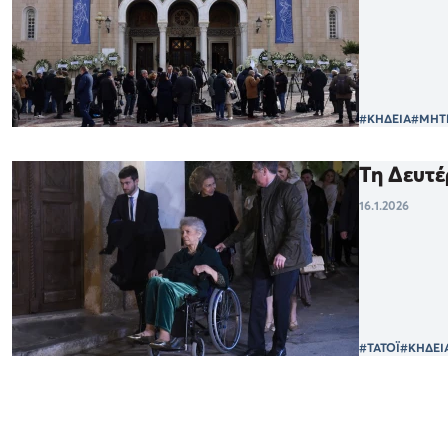
#ΚΗΔΕΙΑ
#ΜΗΤ
Τη Δευτέ
16.1.2026
#ΤΑΤΟΪ
#ΚΗΔΕΙ