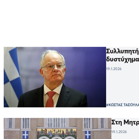
Συλλυπητή
δυστύχημ
19.1.2026
#ΚΩΣΤΑΣ ΤΑΣΟΥΛ
Στη Μητρ
19.1.2026