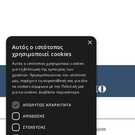
×
Αυτός ο ιστότοπος
χρησιμοποιεί cookies
Αυτός ο ιστότοπος χρησιμοποιεί cookies
για τη βελτίωση της εμπειρίας των
χρηστών. Χρησιμοποιώντας τον ιστότοπό
μας, παρέχετε τη συγκατάθεσή σας για όλα
τα cookies σύμφωνα με την Πολιτική μας
για τα cookies.
Διαβάστε περισσότερα
Όροι χρήσης
ΑΠΟΛΎΤΩΣ ΑΠΑΡΑΊΤΗΤΑ
Ταυτότητα
Επικοινωνία
ΑΠΌΔΟΣΗΣ
ΣΤΌΧΕΥΣΗΣ
Αριθμός Πιστοποίησης Μ.Η.Τ. 242099