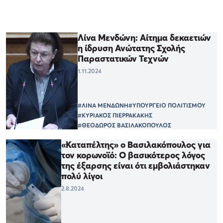
Λίνα Μενδώνη: Αίτημα δεκαετιών
η ίδρυση Ανώτατης Σχολής
Παραστατικών Τεχνών
1.11.2024
#ΛΙΝΑ ΜΕΝΔΩΝΗ
#ΥΠΟΥΡΓΕΙΟ ΠΟΛΙΤΙΣΜΟΥ
#ΚΥΡΙΑΚΟΣ ΠΙΕΡΡΑΚΑΚΗΣ
#ΘΕΟΔΩΡΟΣ ΒΑΣΙΛΑΚΟΠΟΥΛΟΣ
«Καταπέλτης» ο Βασιλακόπουλος για
τον κορωνοϊό: Ο βασικότερος λόγος
της έξαρσης είναι ότι εμβολιάστηκαν
πολύ λίγοι
2.8.2024