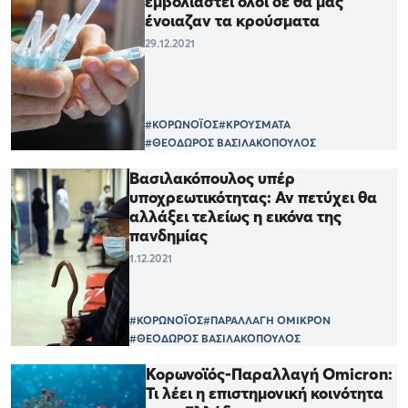
εμβολιαστεί όλοι δε θα μας
ένοιαζαν τα κρούσματα
29.12.2021
#ΚΟΡΩΝΟΪΟΣ
#ΚΡΟΥΣΜΑΤΑ
#ΘΕΟΔΩΡΟΣ ΒΑΣΙΛΑΚΟΠΟΥΛΟΣ
Βασιλακόπουλος υπέρ
υποχρεωτικότητας: Αν πετύχει θα
αλλάξει τελείως η εικόνα της
πανδημίας
1.12.2021
#ΚΟΡΩΝΟΪΟΣ
#ΠΑΡΑΛΛΑΓΗ ΟΜΙΚΡΟΝ
#ΘΕΟΔΩΡΟΣ ΒΑΣΙΛΑΚΟΠΟΥΛΟΣ
Κορωνοϊός-Παραλλαγή Omicron:
Τι λέει η επιστημονική κοινότητα