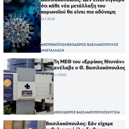
ότι κάθε νέα μετάλλαξη του
κορωνοϊού θα είναι πιο αδύναμη
12.1.2022
#ΚΟΡΩΝΟΪΟΣ
#ΘΕΟΔΩΡΟΣ ΒΑΣΙΛΑΚΟΠΟΥΛΟΣ
#ΜΕΤΑΛΛΑΞΗ
Τη ΜΕΘ του «Ερρίκος Ντυνάν»
ανέλαβε ο Θ. Βασιλακόπουλος
5.1.2022
#ΘΕΟΔΩΡΟΣ ΒΑΣΙΛΑΚΟΠΟΥΛΟΣ
#ΥΓΕΙΑ
Βασιλακόπουλος: Εάν είχαμε