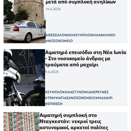
μετά από συμπλοκή ανηλίκων
14.6.2025
#ΘΕΣΣΑΛΟΝΙΚΗ
#ΣΥΜΠΛΟΚΗ
#ΑΝΗΛΙΚΟΙ
#ΝΟΣΟΚΟΜΕΙΟ
Αιματηρό επεισόδιο στη Νέα Ιωνία
- Στο νοσοκομείο άνδρας με
τραύματα από μαχαίρι
9.6.2025
#ΣΥΜΠΛΟΚΗ
#ΑΣΤΥΝΟΜΙΑ
#ΕΡΕΥΝΕΣ
#ΤΡΑΥΜΑΤΙΑΣ
#ΝΟΣΟΚΟΜΕΙΟ
#ΜΑΧΑΙΡΙ
#ΕΠΙΘΕΣΗ
Αιματηρή συμπλοκή στο
Νταγκεστάν: νεκροί τρεις
αστυνομικοί, αρκετοί πολίτες