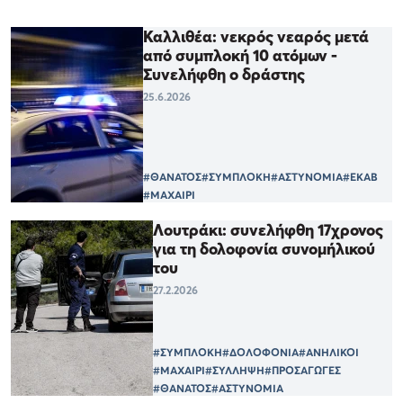
Καλλιθέα: νεκρός νεαρός μετά
από συμπλοκή 10 ατόμων -
Συνελήφθη ο δράστης
25.6.2026
#ΘΑΝΑΤΟΣ
#ΣΥΜΠΛΟΚΗ
#ΑΣΤΥΝΟΜΙΑ
#ΕΚΑΒ
#ΜΑΧΑΙΡΙ
Λουτράκι: συνελήφθη 17χρονος
για τη δολοφονία συνομήλικού
του
27.2.2026
#ΣΥΜΠΛΟΚΗ
#ΔΟΛΟΦΟΝΙΑ
#ΑΝΗΛΙΚΟΙ
#ΜΑΧΑΙΡΙ
#ΣΥΛΛΗΨΗ
#ΠΡΟΣΑΓΩΓΕΣ
#ΘΑΝΑΤΟΣ
#ΑΣΤΥΝΟΜΙΑ