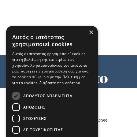
×
Αυτός ο ιστότοπος
χρησιμοποιεί cookies
Αυτός ο ιστότοπος χρησιμοποιεί cookies
για τη βελτίωση της εμπειρίας των
χρηστών. Χρησιμοποιώντας τον ιστότοπό
μας, παρέχετε τη συγκατάθεσή σας για όλα
τα cookies σύμφωνα με την Πολιτική μας
για τα cookies.
Διαβάστε περισσότερα
Όροι χρήσης
ΑΠΟΛΎΤΩΣ ΑΠΑΡΑΊΤΗΤΑ
Ταυτότητα
Επικοινωνία
ΑΠΌΔΟΣΗΣ
ΣΤΌΧΕΥΣΗΣ
Αριθμός Πιστοποίησης Μ.Η.Τ. 242099
ΛΕΙΤΟΥΡΓΙΚΌΤΗΤΑΣ