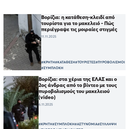
Βορίζια: η κατάθεση-κλειδί από
τουρίστα για το μακελειό - Πώς
περιέγραψε τις μοιραίες στιγμές
11.11.2025
#ΚΡΗΤΗ
#ΚΑΤΑΘΕΣΗ
#ΤΟΥΡΙΣΤΕΣ
#ΠΥΡΟΒΟΛΙΣΜΟΙ
#ΣΥΜΠΛΟΚΗ
Βορίζια: στα χέρια της ΕΛΑΣ και ο
2ος άνδρας από το βίντεο με τους
πυροβολισμούς του μακελειού
(video)
6.11.2025
#ΚΡΗΤΗ
#ΣΥΜΠΛΟΚΗ
#ΑΣΤΥΝΟΜΙΑ
#ΣΥΛΛΗΨΗ