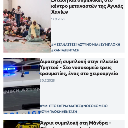
κέντρο μεταναστών της Αγυιάς
Χανίων
17.9.2025
#ΜΕΤΑΝΑΣΤΕΣ
#ΑΣΤΥΝΟΜΙΑ
#ΣΥΜΠΛΟΚΗ
#ΧΑΝΙΑ
#ΕΝΤΑΣΗ
Αιματηρή συμπλοκή στην πλατεία
Υμηττού - Στο νοσοκομείο τρεις
τραυματίες, ένας στο χειρουργείο
30.7.2025
#ΥΜΗΤΤΟΣ
#ΤΡΑΥΜΑΤΙΕΣ
#ΝΟΣΟΚΟΜΕΙΟ
#ΣΥΜΠΛΟΚΗ
#ΕΝΤΑΣΗ
Άγρια συμπλοκή στη Μάνδρα -