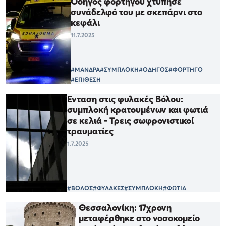
Οδηγός φορτηγού χτύπησε
συνάδελφό του με σκεπάρνι στο
κεφάλι
11.7.2025
#ΜΑΝΔΡΑ
#ΣΥΜΠΛΟΚΗ
#ΟΔΗΓΟΣ
#ΦΟΡΤΗΓΟ
#ΕΠΙΘΕΣΗ
Ένταση στις φυλακές Βόλου:
συμπλοκή κρατουμένων και φωτιά
σε κελιά - Τρεις σωφρονιστικοί
τραυματίες
1.7.2025
#ΒΟΛΟΣ
#ΦΥΛΑΚΕΣ
#ΣΥΜΠΛΟΚΗ
#ΦΩΤΙΑ
Θεσσαλονίκη: 17χρονη
μεταφέρθηκε στο νοσοκομείο