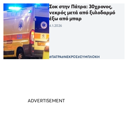
Σοκ στην Πάτρα: 30χρονος,
νεκρός μετά από ξυλοδαρμό
έξω από μπαρ
4.1.2026
#ΠΑΤΡΑ
#ΝΕΚΡΟΣ
#ΣΥΜΠΛΟΚΗ