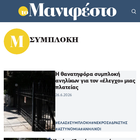
ΣΥΜΠΛΟΚΗ
Η θανατηφόρα συμπλοκή
ανηλίκων για τον «έλεγχο» μιας
πλατείας
26.6.2026
#ΕΛΑΣ
#ΣΥΜΠΛΟΚΗ
#ΝΕΚΡΟΣ
#ΔΡΑΣΤΗΣ
#ΑΣΤΥΝΟΜΙΑ
#ΑΝΗΛΙΚΟΙ