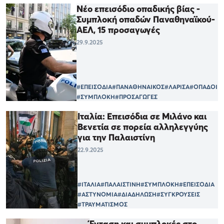
Νέο επεισόδιο οπαδικής βίας -
Συμπλοκή οπαδών Παναθηναϊκού-
ΑΕΛ, 15 προσαγωγές
29.9.2025
#ΕΠΕΙΣΟΔΙΑ
#ΠΑΝΑΘΗΝΑΙΚΟΣ
#ΛΑΡΙΣΑ
#ΟΠΑΔΟΙ
#ΣΥΜΠΛΟΚΗ
#ΠΡΟΣΑΓΩΓΕΣ
Ιταλία: Επεισόδια σε Μιλάνο και
Βενετία σε πορεία αλληλεγγύης
για την Παλαιστίνη
22.9.2025
#ΙΤΑΛΙΑ
#ΠΑΛΑΙΣΤΙΝΗ
#ΣΥΜΠΛΟΚΗ
#ΕΠΕΙΣΟΔΙΑ
#ΑΣΤΥΝΟΜΙΑ
#ΔΙΑΔΗΛΩΣΗ
#ΣΥΓΚΡΟΥΣΕΙΣ
#ΤΡΑΥΜΑΤΙΣΜΟΣ
Ένταση και συμπλοκές στο