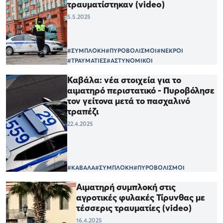
τραυματίστηκαν (video)
5.5.2025
#ΣΥΜΠΛΟΚΗ
#ΠΥΡΟΒΟΛΙΣΜΟΙ
#ΝΕΚΡΟΙ
#ΤΡΑΥΜΑΤΙΕΣ
#ΑΣΤΥΝΟΜΙΚΟΙ
Καβάλα: νέα στοιχεία για το
αιματηρό περιστατικό - Πυροβόλησε
τον γείτονα μετά το πασχαλινό
τραπέζι
22.4.2025
#ΚΑΒΑΛΑ
#ΣΥΜΠΛΟΚΗ
#ΠΥΡΟΒΟΛΙΣΜΟΙ
Αιματηρή συμπλοκή στις
αγροτικές φυλακές Τίρυνθας με
τέσσερις τραυματίες (video)
16.4.2025