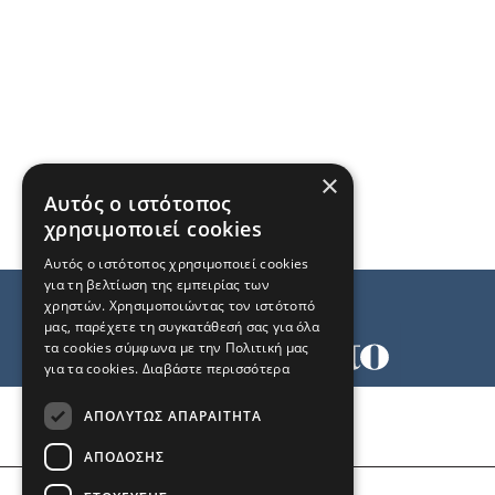
×
Αυτός ο ιστότοπος
χρησιμοποιεί cookies
Αυτός ο ιστότοπος χρησιμοποιεί cookies
για τη βελτίωση της εμπειρίας των
χρηστών. Χρησιμοποιώντας τον ιστότοπό
μας, παρέχετε τη συγκατάθεσή σας για όλα
τα cookies σύμφωνα με την Πολιτική μας
για τα cookies.
Διαβάστε περισσότερα
Όροι χρήσης
ΑΠΟΛΎΤΩΣ ΑΠΑΡΑΊΤΗΤΑ
Ταυτότητα
Επικοινωνία
ΑΠΌΔΟΣΗΣ