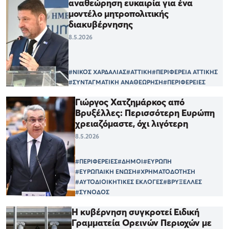
αναθεώρηση ευκαιρία για ένα
μοντέλο μητροπολιτικής
διακυβέρνησης
8.5.2026
#ΝΙΚΟΣ ΧΑΡΔΑΛΙΑΣ
#ΑΤΤΙΚΗ
#ΠΕΡΙΦΕΡΕΙΑ ΑΤΤΙΚΗΣ
#ΣΥΝΤΑΓΜΑΤΙΚΗ ΑΝΑΘΕΩΡΗΣΗ
#ΠΕΡΙΦΕΡΕΙΕΣ
Γιώργος Χατζημάρκος από
Βρυξέλλες: Περισσότερη Ευρώπη
χρειαζόμαστε, όχι λιγότερη
8.5.2026
#ΠΕΡΙΦΕΡΕΙΕΣ
#ΔΗΜΟΙ
#ΕΥΡΩΠΗ
#ΕΥΡΩΠΑΙΚΗ ΕΝΩΣΗ
#ΧΡΗΜΑΤΟΔΟΤΗΣΗ
#ΑΥΤΟΔΙΟΙΚΗΤΙΚΕΣ ΕΚΛΟΓΕΣ
#ΒΡΥΞΕΛΛΕΣ
#ΣΥΝΟΔΟΣ
Η κυβέρνηση συγκροτεί Ειδική
Γραμματεία Ορεινών Περιοχών με