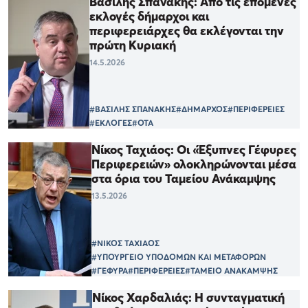
Βασίλης Σπανάκης: Από τις επόμενες
εκλογές δήμαρχοι και
περιφερειάρχες θα εκλέγονται την
πρώτη Κυριακή
14.5.2026
#ΒΑΣΙΛΗΣ ΣΠΑΝΑΚΗΣ
#ΔΗΜΑΡΧΟΣ
#ΠΕΡΙΦΕΡΕΙΕΣ
#ΕΚΛΟΓΕΣ
#ΟΤΑ
Νίκος Ταχιάος: Οι «Έξυπνες Γέφυρες
Περιφερειών» ολοκληρώνονται μέσα
στα όρια του Ταμείου Ανάκαμψης
13.5.2026
#ΝΙΚΟΣ ΤΑΧΙΑΟΣ
#ΥΠΟΥΡΓΕΙΟ ΥΠΟΔΟΜΩΝ ΚΑΙ ΜΕΤΑΦΟΡΩΝ
#ΓΕΦΥΡΑ
#ΠΕΡΙΦΕΡΕΙΕΣ
#ΤΑΜΕΙΟ ΑΝΑΚΑΜΨΗΣ
Νίκος Χαρδαλιάς: Η συνταγματική