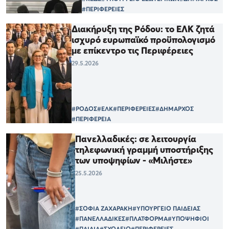
#ΠΕΡΙΦΕΡΕΙΕΣ
Διακήρυξη της Ρόδου: το ΕΛΚ ζητά
ισχυρό ευρωπαϊκό προϋπολογισμό
με επίκεντρο τις Περιφέρειες
29.5.2026
#ΡΟΔΟΣ
#ΕΛΚ
#ΠΕΡΙΦΕΡΕΙΕΣ
#ΔΗΜΑΡΧΟΣ
#ΠΕΡΙΦΕΡΕΙΑ
Πανελλαδικές: σε λειτουργία
τηλεφωνική γραμμή υποστήριξης
των υποψηφίων - «Μιλήστε»
25.5.2026
#ΣΟΦΙΑ ΖΑΧΑΡΑΚΗ
#ΥΠΟΥΡΓΕΙΟ ΠΑΙΔΕΙΑΣ
#ΠΑΝΕΛΛΑΔΙΚΕΣ
#ΠΛΑΤΦΟΡΜΑ
#ΥΠΟΨΗΦΙΟΙ
#ΠΑΙΔΙΑ
#ΣΧΟΛΕΙΟ
#ΠΕΡΙΦΕΡΕΙΕΣ