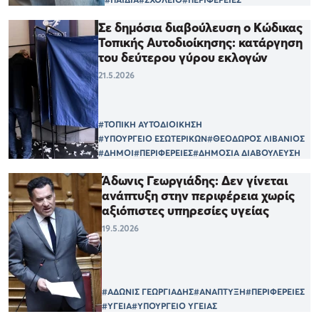
Σε δημόσια διαβούλευση ο Κώδικας
Τοπικής Αυτοδιοίκησης: κατάργηση
του δεύτερου γύρου εκλογών
21.5.2026
#ΤΟΠΙΚΗ ΑΥΤΟΔΙΟΙΚΗΣΗ
#ΥΠΟΥΡΓΕΙΟ ΕΣΩΤΕΡΙΚΩΝ
#ΘΕΟΔΩΡΟΣ ΛΙΒΑΝΙΟΣ
#ΔΗΜΟΙ
#ΠΕΡΙΦΕΡΕΙΕΣ
#ΔΗΜΟΣΙΑ ΔΙΑΒΟΥΛΕΥΣΗ
Άδωνις Γεωργιάδης: Δεν γίνεται
ανάπτυξη στην περιφέρεια χωρίς
αξιόπιστες υπηρεσίες υγείας
19.5.2026
#ΑΔΩΝΙΣ ΓΕΩΡΓΙΑΔΗΣ
#ΑΝΑΠΤΥΞΗ
#ΠΕΡΙΦΕΡΕΙΕΣ
#ΥΓΕΙΑ
#ΥΠΟΥΡΓΕΙΟ ΥΓΕΙΑΣ