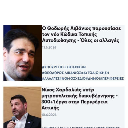
Ο Θοδωρής Λιβάνιος παρουσίασε
τον νέο Κώδικα Τοπικής
Αυτοδιοίκησης - Όλες οι αλλαγές
11.6.2026
#ΥΠΟΥΡΓΕΙΟ ΕΣΩΤΕΡΙΚΩΝ
#ΘΕΟΔΩΡΟΣ ΛΙΒΑΝΙΟΣ
#ΑΥΤΟΔΙΟΙΚΗΣΗ
#ΑΛΛΑΓΕΣ
#ΝΟΜΟΣΧΕΔΙΟ
#ΔΗΜΟΙ
#ΠΕΡΙΦΕΡΕΙΕΣ
Νίκος Χαρδαλιάς υπέρ
μητροπολιτικής διακυβέρνησης -
300+1 έργα στην Περιφέρεια
Αττικής
10.6.2026