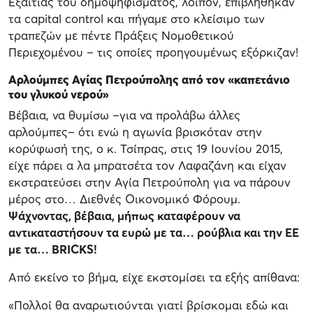
Εξαιτίας του δημοψηφίσματος, λοιπόν, επιβλήθηκαν
τα capital control και πήγαμε στο κλείσιμο των
τραπεζών με πέντε Πράξεις Νομοθετικού
Περιεχομένου – τις οποίες προηγουμένως εξόρκιζαν!
Αρλούμπες Αγίας Πετρούπολης από τον «καπετάνιο
του γλυκού νερού»
Βέβαια, να θυμίσω –για να προλάβω άλλες
αρλούμπες– ότι ενώ η αγωνία βρισκόταν στην
κορύφωσή της, ο κ. Τσίπρας, στις 19 Ιουνίου 2015,
είχε πάρει α λα μπρατσέτα τον Λαφαζάνη και είχαν
εκστρατεύσει στην Αγία Πετρούπολη για να πάρουν
μέρος στο… Διεθνές Οικονομικό Φόρουμ.
Ψάχνοντας, βέβαια, μήπως καταφέρουν να
αντικαταστήσουν τα ευρώ με τα… ρούβλια και την ΕΕ
με τα… BRICKS!
Από εκείνο το βήμα, είχε εκστομίσει τα εξής απίθανα:
«Πολλοί θα αναρωτιούνται γιατί βρίσκομαι εδώ και