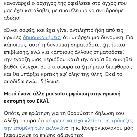
κανοναρχεί ο αρχηγός της οφείλεται στο άγχος που
μας έχει καταλάβει, με αποτέλεσμα να αντιδρούμε…
αδέξια!
«Είναι σαφές, και έχει γίνει αντιληπτό ήδη από τις
πρώτες
δημοσκοπήσεις
, ότι υπάρχει μια δυναμική. Για
κάποιους, αυτή η δυναμική σηματοδοτεί ζητήματα
επιβίωσης, ενώ για κάποιους άλλους σηματοδοτεί
την έναρξη μιας περιόδου κατά την οποία θα ασκηθεί
βαθύς έλεγχος σε ό,τι αφορά τα ζητήματα διαφθοράς
και θα υπάρξει κριτική εφ’ όλης της ύλης. Εκεί το
αποδίδω εγώ», δήλωσε.
Μετά έκανε άλλη μια solo εμφάνιση στην πρωινή
εκπομπή του ΣΚΑΪ.
Οπότε, σε ερώτηση για τη θρασύτατη δήλωση του
Αλέξη Τσίπρα ότι «
έπρεπε να είχα κλείσει τις τράπεζες
την επομένη των εκλογών
», η κ. Κουφονικολάκου μάς
ξεφούρνισε το επίσης αδιανόητο: