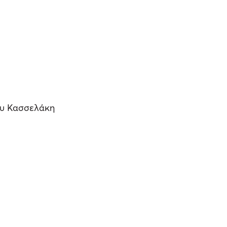
ου Κασσελάκη