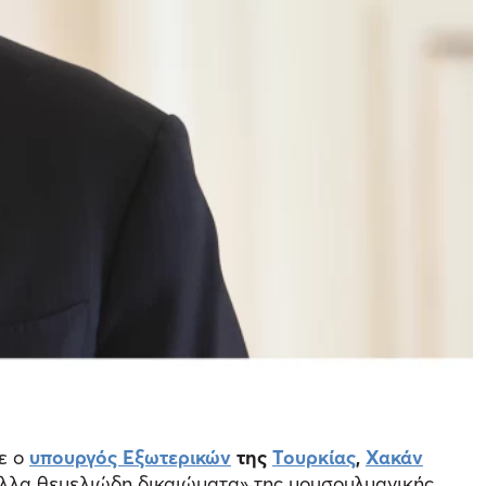
ε ο
υπουργός Εξωτερικών
της
Τουρκίας
,
Χακάν
 άλλα θεμελιώδη δικαιώματα» της μουσουλμανικής