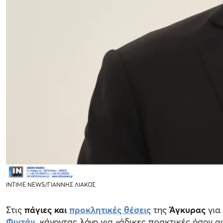
INTIME NEWS/ΓΙΑΝΝΗΣ ΛΙΑΚΟΣ
Στις
πάγιες και
προκλητικές θέσεις
της
Άγκυρας
για 
Φιντάν
, κάνοντας λόγο για «άδικες πρακτικές όσον