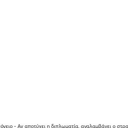
όγειο - Αν αποτύχει η διπλωματία, αναλαμβάνει ο στρ