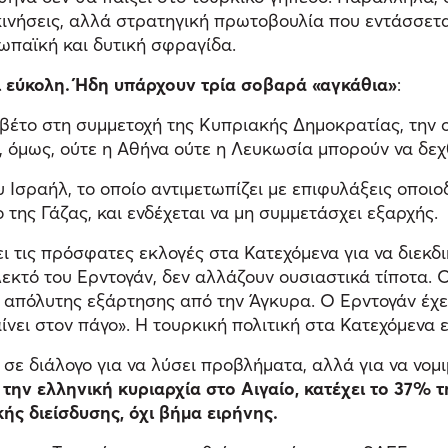
 κινήσεις, αλλά στρατηγική πρωτοβουλία που εντάσσετ
ωπαϊκή και δυτική σφραγίδα.
ι εύκολη. Ήδη υπάρχουν τρία σοβαρά «αγκάθια»
:
ι βέτο στη συμμετοχή της Κυπριακής Δημοκρατίας, την ο
ο, όμως, ούτε η Αθήνα ούτε η Λευκωσία μπορούν να δεχ
υ Ισραήλ, το οποίο αντιμετωπίζει με επιφυλάξεις οποι
 της Γάζας, και ενδέχεται να μη συμμετάσχει εξαρχής.
ει τις πρόσφατες εκλογές στα Κατεχόμενα για να διεκ
λεκτό του Ερντογάν, δεν αλλάζουν ουσιαστικά τίποτα. Ο
ιο απόλυτης εξάρτησης από την Άγκυρα. Ο Ερντογάν έ
ίνει στον πάγο». Η τουρκική πολιτική στα Κατεχόμενα ε
σε διάλογο για να λύσει προβλήματα, αλλά για να νομιμ
την ελληνική κυριαρχία στο Αιγαίο, κατέχει το 37% τ
ής διείσδυσης, όχι βήμα ειρήνης.