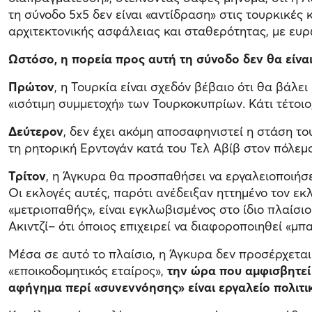
τη σύνοδο 5x5 δεν είναι «αντίδραση» στις τουρκικές
αρχιτεκτονικής ασφάλειας και σταθερότητας, με ευρ
Ωστόσο, η πορεία προς αυτή τη σύνοδο δεν θα είνα
Πρώτον
, η Τουρκία είναι σχεδόν βέβαιο ότι θα βάλε
«ισότιμη συμμετοχή» των Τουρκοκυπρίων. Κάτι τέτοι
Δεύτερον
, δεν έχει ακόμη αποσαφηνιστεί η στάση το
τη ρητορική Ερντογάν κατά του Τελ Αβίβ στον πόλεμο
Τρίτον
, η Άγκυρα θα προσπαθήσει να εργαλειοποιήσ
Οι εκλογές αυτές, παρότι ανέδειξαν ηττημένο τον εκ
«μετριοπαθής», είναι εγκλωβισμένος στο ίδιο πλαίσ
Ακιντζί– ότι όποιος επιχειρεί να διαφοροποιηθεί «μπα
Μέσα σε αυτό το πλαίσιο, η Άγκυρα δεν προσέρχεται 
«εποικοδομητικός εταίρος»,
την ώρα που αμφισβητεί 
αφήγημα περί «συνεννόησης» είναι εργαλείο πολιτικ