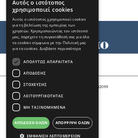
Αυτός ο ιστότοπος
χρησιμοποιεί cookies
Αυτός ο ιστότοπος χρησιμοποιεί cookies
για τη βελτίωση της εμπειρίας των
χρηστών. Χρησιμοποιώντας τον ιστότοπό
μας, παρέχετε τη συγκατάθεσή σας για όλα
τα cookies σύμφωνα με την Πολιτική μας
για τα cookies.
Διαβάστε περισσότερα
Όροι χρήσης
ΑΠΟΛΎΤΩΣ ΑΠΑΡΑΊΤΗΤΑ
Ταυτότητα
Επικοινωνία
ΑΠΌΔΟΣΗΣ
ΣΤΌΧΕΥΣΗΣ
Αριθμός Πιστοποίησης Μ.Η.Τ. 242099
ΛΕΙΤΟΥΡΓΙΚΌΤΗΤΑΣ
COPYRIGHT © 2026 Το Μανιφέστο
ΜΗ ΤΑΞΙΝΟΜΗΜΈΝΑ
Μέλος του
ΑΠΟΔΟΧΉ ΌΛΩΝ
ΑΠΌΡΡΙΨΗ ΌΛΩΝ
ΕΜΦΆΝΙΣΗ ΛΕΠΤΟΜΕΡΕΙΏΝ