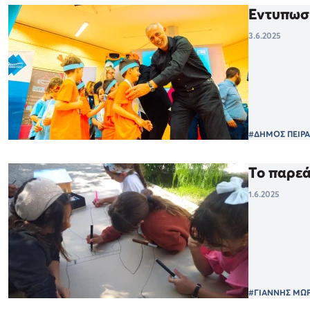
Εντυπωσί
3.6.2025
#ΔΗΜΟΣ ΠΕΙΡΑ
Το παρεά
1.6.2025
#ΓΙΑΝΝΗΣ ΜΩ