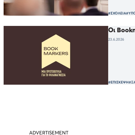
#ΣΧΟΛΕΙΑ
#ΥΠΟ
Οι Bookm
23.6.2026
#ΕΠΙΣΚΕΨΗ
#Ξ