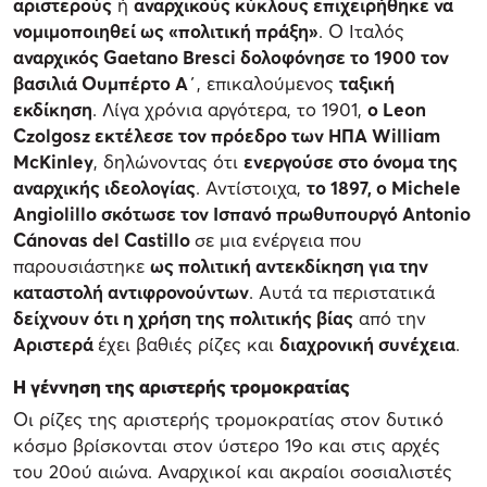
αριστερούς
ή
αναρχικούς κύκλους επιχειρήθηκε να
νομιμοποιηθεί ως «πολιτική πράξη»
. Ο Ιταλός
αναρχικός Gaetano Bresci δολοφόνησε το 1900 τον
βασιλιά Ουμπέρτο Α
΄, επικαλούμενος
ταξική
εκδίκηση
. Λίγα χρόνια αργότερα, το 1901,
ο Leon
Czolgosz εκτέλεσε τον πρόεδρο των ΗΠΑ William
McKinley
, δηλώνοντας ότι
ενεργούσε στο όνομα της
αναρχικής ιδεολογίας
. Αντίστοιχα,
το 1897, ο Michele
Angiolillo σκότωσε τον Ισπανό πρωθυπουργό Antonio
Cánovas del Castillo
σε μια ενέργεια που
παρουσιάστηκε
ως πολιτική αντεκδίκηση για την
καταστολή αντιφρονούντων
. Αυτά τα περιστατικά
δείχνουν ότι η χρήση της πολιτικής βίας
από την
Αριστερά
έχει βαθιές ρίζες και
διαχρονική συνέχεια
.
Η γέννηση της αριστερής τρομοκρατίας
Οι ρίζες της αριστερής τρομοκρατίας στον δυτικό
κόσμο βρίσκονται στον ύστερο 19ο και στις αρχές
του 20ού αιώνα. Αναρχικοί και ακραίοι σοσιαλιστές