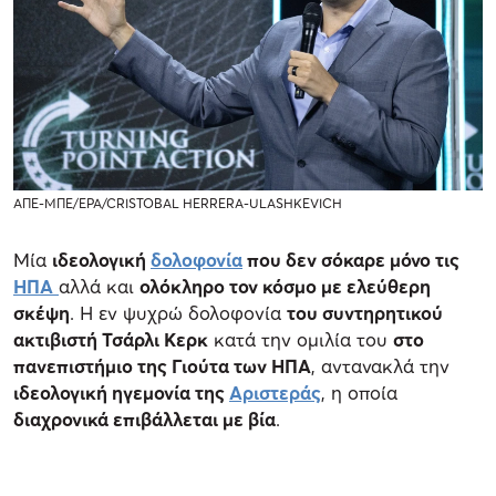
ΑΠΕ-ΜΠΕ/EPA/CRISTOBAL HERRERA-ULASHKEVICH
Μία
ιδεολογική
δολοφονία
που δεν σόκαρε μόνο τις
ΗΠΑ
αλλά και
ολόκληρο τον κόσμο με ελεύθερη
σκέψη
. Η εν ψυχρώ δολοφονία
του συντηρητικού
ακτιβιστή Τσάρλι Κερκ
κατά την ομιλία του
στο
πανεπιστήμιο της Γιούτα των ΗΠΑ
, αντανακλά την
ιδεολογική ηγεμονία της
Αριστεράς
, η οποία
διαχρονικά επιβάλλεται με βία
.