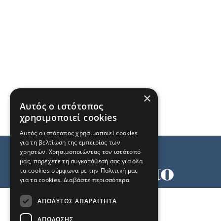
×
Αυτός ο ιστότοπος
χρησιμοποιεί cookies
Αυτός ο ιστότοπος χρησιμοποιεί cookies
για τη βελτίωση της εμπειρίας των
χρηστών. Χρησιμοποιώντας τον ιστότοπό
μας, παρέχετε τη συγκατάθεσή σας για όλα
τα cookies σύμφωνα με την Πολιτική μας
για τα cookies.
Διαβάστε περισσότερα
Όροι χρήσης
ΑΠΟΛΎΤΩΣ ΑΠΑΡΑΊΤΗΤΑ
Ταυτότητα
Επικοινωνία
ΑΠΌΔΟΣΗΣ