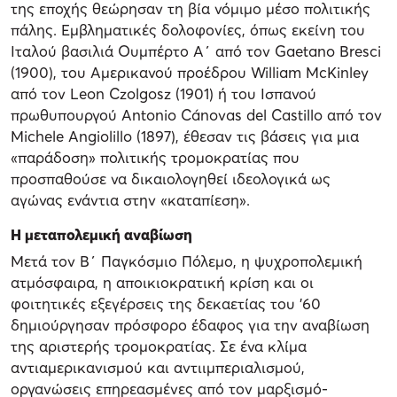
της εποχής θεώρησαν τη βία νόμιμο μέσο πολιτικής
πάλης. Εμβληματικές δολοφονίες, όπως εκείνη του
Ιταλού βασιλιά Ουμπέρτο Α΄ από τον Gaetano Bresci
(1900), του Αμερικανού προέδρου William McKinley
από τον Leon Czolgosz (1901) ή του Ισπανού
πρωθυπουργού Antonio Cánovas del Castillo από τον
Michele Angiolillo (1897), έθεσαν τις βάσεις για μια
«παράδοση» πολιτικής τρομοκρατίας που
προσπαθούσε να δικαιολογηθεί ιδεολογικά ως
αγώνας ενάντια στην «καταπίεση».
Η μεταπολεμική αναβίωση
Μετά τον Β΄ Παγκόσμιο Πόλεμο, η ψυχροπολεμική
ατμόσφαιρα, η αποικιοκρατική κρίση και οι
φοιτητικές εξεγέρσεις της δεκαετίας του ’60
δημιούργησαν πρόσφορο έδαφος για την αναβίωση
της αριστερής τρομοκρατίας. Σε ένα κλίμα
αντιαμερικανισμού και αντιιμπεριαλισμού,
οργανώσεις επηρεασμένες από τον μαρξισμό-