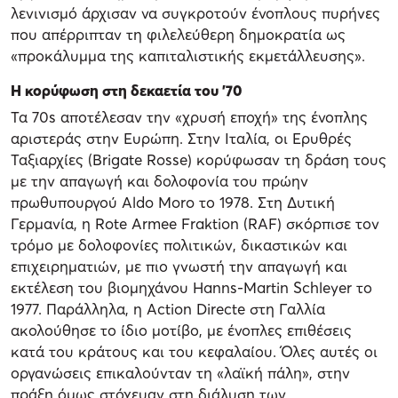
λενινισμό άρχισαν να συγκροτούν ένοπλους πυρήνες
που απέρριπταν τη φιλελεύθερη δημοκρατία ως
«προκάλυμμα της καπιταλιστικής εκμετάλλευσης».
Η κορύφωση στη δεκαετία του ’70
Τα 70s αποτέλεσαν την «χρυσή εποχή» της ένοπλης
αριστεράς στην Ευρώπη. Στην Ιταλία, οι Ερυθρές
Ταξιαρχίες (Brigate Rosse) κορύφωσαν τη δράση τους
με την απαγωγή και δολοφονία του πρώην
πρωθυπουργού Aldo Moro το 1978. Στη Δυτική
Γερμανία, η Rote Armee Fraktion (RAF) σκόρπισε τον
τρόμο με δολοφονίες πολιτικών, δικαστικών και
επιχειρηματιών, με πιο γνωστή την απαγωγή και
εκτέλεση του βιομηχάνου Hanns-Martin Schleyer το
1977. Παράλληλα, η Action Directe στη Γαλλία
ακολούθησε το ίδιο μοτίβο, με ένοπλες επιθέσεις
κατά του κράτους και του κεφαλαίου. Όλες αυτές οι
οργανώσεις επικαλούνταν τη «λαϊκή πάλη», στην
πράξη όμως στόχευαν στη διάλυση των