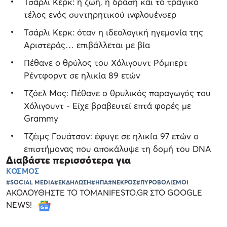
Τσάρλι Κερκ: η ζωή, η δράση και το τραγικό
τέλος ενός συντηρητικού ινφλουένσερ
Τσάρλι Κερκ: όταν η ιδεολογική ηγεμονία της
Αριστεράς… επιβάλλεται με βία
Πέθανε ο θρύλος του Χόλιγουντ Ρόμπερτ
Ρέντφορντ σε ηλικία 89 ετών
Τζόελ Μος: Πέθανε ο θρυλικός παραγωγός του
Χόλιγουντ - Είχε βραβευτεί επτά φορές με
Grammy
Τζέιμς Γουάτσον: έφυγε σε ηλικία 97 ετών ο
επιστήμονας που αποκάλυψε τη δομή του DNA
Διαβάστε περισσότερα για
ΚΟΣΜΟΣ
#SOCIAL MEDIA
#ΕΚΔΗΛΩΣΗ
#ΗΠΑ
#ΝΕΚΡΟΣ
#ΠΥΡΟΒΟΛΙΣΜΟΙ
ΑΚΟΛΟΥΘΗΣΤΕ ΤΟ TOMANIFESTO.GR ΣΤΟ GOOGLE
NEWS!