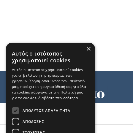
×
Αυτός ο ιστότοπος
χρησιμοποιεί cookies
Αυτός ο ιστότοπος χρησιμοποιεί cookies
για τη βελτίωση της εμπειρίας των
χρηστών. Χρησιμοποιώντας τον ιστότοπό
μας, παρέχετε τη συγκατάθεσή σας για όλα
τα cookies σύμφωνα με την Πολιτική μας
για τα cookies.
Διαβάστε περισσότερα
Όροι χρήσης
ΑΠΟΛΎΤΩΣ ΑΠΑΡΑΊΤΗΤΑ
Ταυτότητα
Επικοινωνία
ΑΠΌΔΟΣΗΣ
ΣΤΌΧΕΥΣΗΣ