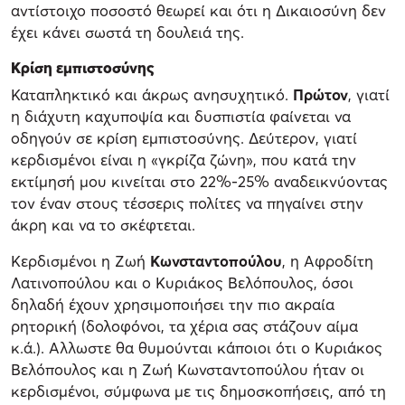
αντίστοιχο ποσοστό θεωρεί και ότι η Δικαιοσύνη δεν
έχει κάνει σωστά τη δουλειά της.
Κρίση εμπιστοσύνης
Καταπληκτικό και άκρως ανησυχητικό.
Πρώτον
, γιατί
η διάχυτη καχυποψία και δυσπιστία φαίνεται να
οδηγούν σε κρίση εμπιστοσύνης. Δεύτερον, γιατί
κερδισμένοι είναι η «γκρίζα ζώνη», που κατά την
εκτίμησή μου κινείται στο 22%-25% αναδεικνύοντας
τον έναν στους τέσσερις πολίτες να πηγαίνει στην
άκρη και να το σκέφτεται.
Κερδισμένοι η Ζωή
Κωνσταντοπούλου
, η Αφροδίτη
Λατινοπούλου και ο Κυριάκος Βελόπουλος, όσοι
δηλαδή έχουν χρησιμοποιήσει την πιο ακραία
ρητορική (δολοφόνοι, τα χέρια σας στάζουν αίμα
κ.ά.). Αλλωστε θα θυμούνται κάποιοι ότι ο Κυριάκος
Βελόπουλος και η Ζωή Κωνσταντοπούλου ήταν οι
κερδισμένοι, σύμφωνα με τις δημοσκοπήσεις, από τη