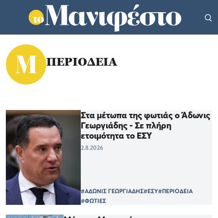
ΠΕΡΙΟΔΕΙΑ
Στα μέτωπα της φωτιάς ο Άδωνις
Γεωργιάδης - Σε πλήρη
ετοιμότητα το ΕΣΥ
2.8.2026
#ΑΔΩΝΙΣ ΓΕΩΡΓΙΑΔΗΣ
#ΕΣΥ
#ΠΕΡΙΟΔΕΙΑ
#ΦΩΤΙΕΣ