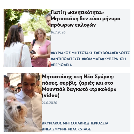
Γιατί η «κινητικότητα»
Μητσοτάκη δεν είναι μήνυμα
πρόωρων εκλογών
16.7.2026
#ΚΥΡΙΑΚΟΣ ΜΗΤΣΟΤΑΚΗΣ
#ΕΥΒΟΙΑ
#ΕΚΛΟΓΕΣ
#ΑΝΤΙΠΟΛΙΤΕΥΣΗ
#ΚΟΜΜΑΤΑ
#ΚΥΒΕΡΝΗΣΗ
#ΠΕΡΙΟΔΕΙΑ
Μητσοτάκης στη Νέα Σμύρνη:
πάσες, σερβίς, ζαριές και στο
Μουντιάλ δαγκωτό «τρικολόρ»
(video)
27.6.2026
#ΚΥΡΙΑΚΟΣ ΜΗΤΣΟΤΑΚΗΣ
#ΠΕΡΙΟΔΕΙΑ
#ΝΕΑ ΣΜΥΡΝΗ
#BACKSTAGE