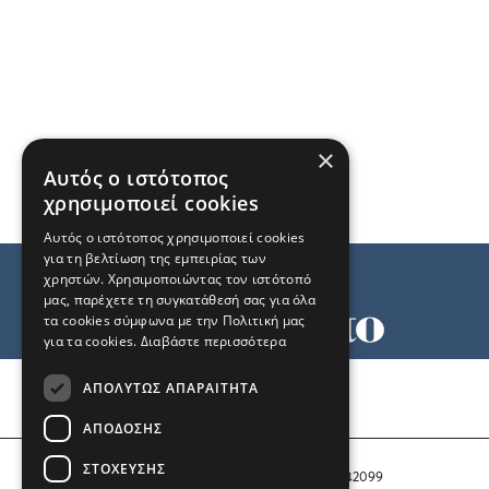
×
Αυτός ο ιστότοπος
χρησιμοποιεί cookies
Αυτός ο ιστότοπος χρησιμοποιεί cookies
για τη βελτίωση της εμπειρίας των
χρηστών. Χρησιμοποιώντας τον ιστότοπό
μας, παρέχετε τη συγκατάθεσή σας για όλα
τα cookies σύμφωνα με την Πολιτική μας
για τα cookies.
Διαβάστε περισσότερα
Όροι χρήσης
ΑΠΟΛΎΤΩΣ ΑΠΑΡΑΊΤΗΤΑ
Ταυτότητα
Επικοινωνία
ΑΠΌΔΟΣΗΣ
ΣΤΌΧΕΥΣΗΣ
Αριθμός Πιστοποίησης Μ.Η.Τ. 242099