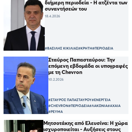
διήμερη περιοδεία - Η ατζέντα των
συναντήσεών του
18.4.2026
#ΒΑΣΙΛΗΣ ΚΙΚΙΛΙΑΣ
#ΚΡΗΤΗ
#ΠΕΡΙΟΔΕΙΑ
Σταύρος Παπασταύρου: Την
επόμενη εβδομάδα οι υπογραφές
με τη Chevron
10.2.2026
#ΣΤΑΥΡΟΣ ΠΑΠΑΣΤΑΥΡΟΥ
#ΕΝΕΡΓΕΙΑ
#CHEVRON
#ΠΕΡΙΟΔΕΙΑ
#ΛΑΚΩΝΙΑ
#ΑΧΑΙΑ
#ΡΕΥΜΑ
Μητσοτάκης από Ελευσίνα: Η χώρα
ισχυροποιείται - Αυξήσεις στους