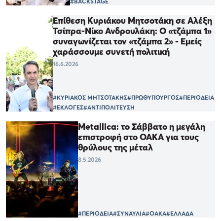
#BACKSTAGE
Επίθεση Κυριάκου Μητσοτάκη σε Αλέξη
Τσίπρα-Νίκο Ανδρουλάκη: Ο «τζάμπα 1»
συναγωνίζεται τον «τζάμπα 2» - Εμείς
χαράσσουμε συνετή πολιτική
16.6.2026
#ΚΥΡΙΑΚΟΣ ΜΗΤΣΟΤΑΚΗΣ
#ΠΡΩΘΥΠΟΥΡΓΟΣ
#ΠΕΡΙΟΔΕΙΑ
#ΕΚΛΟΓΕΣ
#ΑΝΤΙΠΟΛΙΤΕΥΣΗ
Metallica: το Σάββατο η μεγάλη
επιστροφή στο ΟΑΚΑ για τους
θρύλους της μέταλ
8.5.2026
#ΠΕΡΙΟΔΕΙΑ
#ΣΥΝΑΥΛΙΑ
#ΟΑΚΑ
#ΕΛΛΑΔΑ