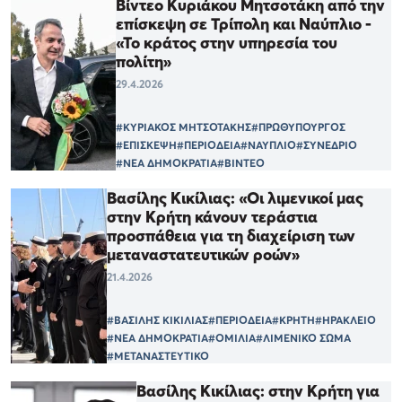
Βίντεο Κυριάκου Μητσοτάκη από την
επίσκεψη σε Τρίπολη και Ναύπλιο -
«Το κράτος στην υπηρεσία του
πολίτη»
29.4.2026
#ΚΥΡΙΑΚΟΣ ΜΗΤΣΟΤΑΚΗΣ
#ΠΡΩΘΥΠΟΥΡΓΟΣ
#ΕΠΙΣΚΕΨΗ
#ΠΕΡΙΟΔΕΙΑ
#ΝΑΥΠΛΙΟ
#ΣΥΝΕΔΡΙΟ
#ΝΕΑ ΔΗΜΟΚΡΑΤΙΑ
#ΒΙΝΤΕΟ
Βασίλης Κικίλιας: «Οι λιμενικοί μας
στην Κρήτη κάνουν τεράστια
προσπάθεια για τη διαχείριση των
μεταναστατευτικών ροών»
21.4.2026
#ΒΑΣΙΛΗΣ ΚΙΚΙΛΙΑΣ
#ΠΕΡΙΟΔΕΙΑ
#ΚΡΗΤΗ
#ΗΡΑΚΛΕΙΟ
#ΝΕΑ ΔΗΜΟΚΡΑΤΙΑ
#ΟΜΙΛΙΑ
#ΛΙΜΕΝΙΚΟ ΣΩΜΑ
#ΜΕΤΑΝΑΣΤΕΥΤΙΚΟ
Βασίλης Κικίλιας: στην Κρήτη για