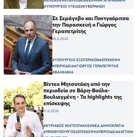
#ΕΠΙΣΚΕΨΗ
#ΠΕΡΙΟΔΕΙΑ
#ΕΙΡΗΝΗ ΑΓΑΠΗΔΑΚΗ
#ΥΠΟΥΡΓΕΙΟ ΥΓΕΙΑΣ
#ΚΥΒΕΡΝΗΣΗ
Σε Σεράγεβο και Ποντγκόριτσα
την Παρασκευή ο Γιώργος
Γεραπετρίτης
18.6.2026
#ΥΠΟΥΡΓΕΙΟ ΕΞΩΤΕΡΙΚΩΝ
#ΕΠΙΣΚΕΨΗ
#ΠΕΡΙΟΔΕΙΑ
#ΓΙΩΡΓΟΣ ΓΕΡΑΠΕΤΡΙΤΗΣ
#ΒΑΛΚΑΝΙΑ
Βίντεο Μητσοτάκη από την
περιοδεία σε Βάρη-Βούλα-
Βουλιαγμένη - Τα highlights της
επίσκεψης
17.6.2026
#ΚΥΡΙΑΚΟΣ ΜΗΤΣΟΤΑΚΗΣ
#ΝΕΑ ΔΗΜΟΚΡΑΤΙΑ
#ΠΡΩΘΥΠΟΥΡΓΟΣ
#ΕΠΙΣΚΕΨΗ
#ΠΕΡΙΟΔΕΙΑ
#ΑΤΤΙΚΗ