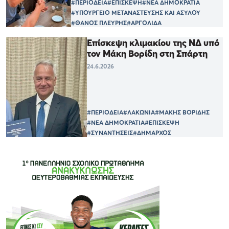
#ΠΕΡΙΟΔΕΙΑ
#ΕΠΙΣΚΕΨΗ
#ΝΕΑ ΔΗΜΟΚΡΑΤΙΑ
#ΥΠΟΥΡΓΕΙΟ ΜΕΤΑΝΑΣΤΕΥΣΗΣ ΚΑΙ ΑΣΥΛΟΥ
#ΘΑΝΟΣ ΠΛΕΥΡΗΣ
#ΑΡΓΟΛΙΔΑ
Επίσκεψη κλιμακίου της ΝΔ υπό
τον Μάκη Βορίδη στη Σπάρτη
24.6.2026
#ΠΕΡΙΟΔΕΙΑ
#ΛΑΚΩΝΙΑ
#ΜΑΚΗΣ ΒΟΡΙΔΗΣ
#ΝΕΑ ΔΗΜΟΚΡΑΤΙΑ
#ΕΠΙΣΚΕΨΗ
#ΣΥΝΑΝΤΗΣΕΙΣ
#ΔΗΜΑΡΧΟΣ