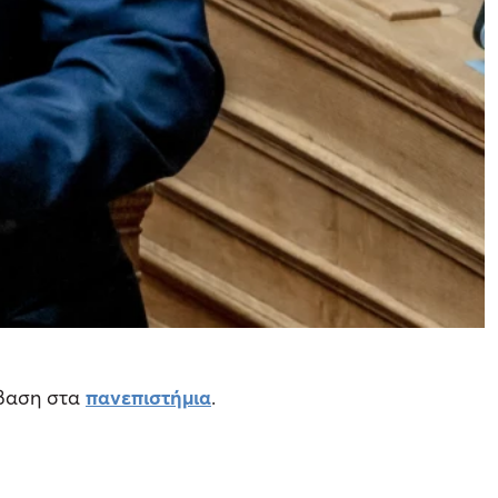
σβαση στα
πανεπιστήμια
.