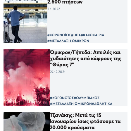
2.600 πτήσεων
2.1.2022
#ΚΟΡΩΝΟΪΟΣ
#ΗΠΑ
#ΚΑΚΟΚΑΙΡΙΑ
#ΜΕΤΑΛΛΑΞΗ ΟΜΙΚΡΟΝ
Όμικρον/Γήπεδα: Απειλές και
χυδαιότητες από κάφρους της
“Θύρας 7”
27.12.2021
#ΚΟΡΩΝΟΪΟΣ
#ΟΛΥΜΠΙΑΚΟΣ
#ΜΕΤΑΛΛΑΞΗ ΟΜΙΚΡΟΝ
#ΑΘΛΗΤΙΚΑ
Τζανάκης: Μετά τις 15
Ιανουαρίου ίσως φτάσουμε τα
20.000 κρούσματα