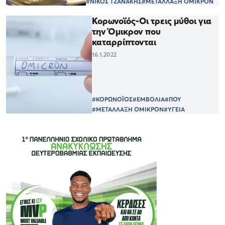
#ΝΙΚΟΣ ΤΖΑΝΑΚΗΣ
#ΜΕΤΑΛΛΑΞΗ ΟΜΙΚΡΟΝ
Κορωνοϊός-Οι τρεις μύθοι για
την Όμικρον που
καταρρίπτονται
16.1.2022
#ΚΟΡΩΝΟΪΟΣ
#ΕΜΒΟΛΙΑ
#ΠΟΥ
#ΜΕΤΑΛΛΑΞΗ ΟΜΙΚΡΟΝ
#ΥΓΕΙΑ