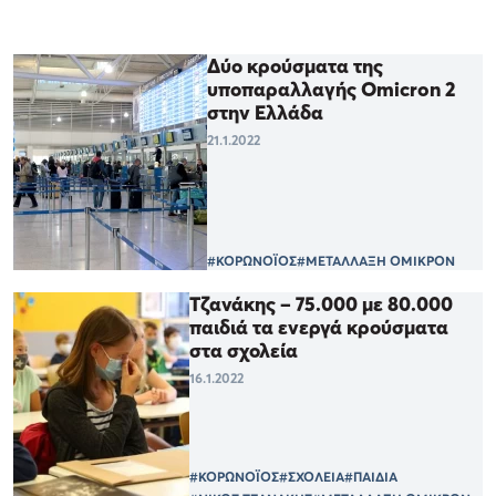
Δύο κρούσματα της
υποπαραλλαγής Omicron 2
στην Ελλάδα
21.1.2022
#ΚΟΡΩΝΟΪΟΣ
#ΜΕΤΑΛΛΑΞΗ ΟΜΙΚΡΟΝ
Τζανάκης – 75.000 με 80.000
παιδιά τα ενεργά κρούσματα
στα σχολεία
16.1.2022
#ΚΟΡΩΝΟΪΟΣ
#ΣΧΟΛΕΙΑ
#ΠΑΙΔΙΑ