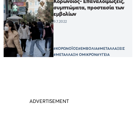
Κορωνοϊός- Επαναλοιμώξεις,
συμπτώματα, προστασία των
εμβολίων
9.7.2022
#ΚΟΡΩΝΟΪΟΣ
#ΕΜΒΟΛΙΑ
#ΜΕΤΑΛΛΑΞΕΙΣ
#ΜΕΤΑΛΛΑΞΗ ΟΜΙΚΡΟΝ
#ΥΓΕΙΑ