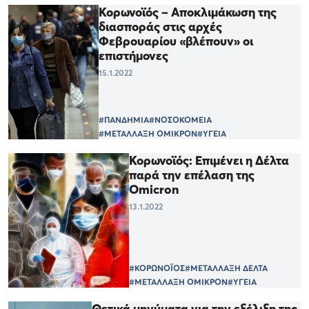
Κορωνοϊός – Αποκλιμάκωση της
διασποράς στις αρχές
Φεβρουαρίου «βλέπουν» οι
επιστήμονες
15.1.2022
#ΠΑΝΔΗΜΙΑ
#ΝΟΣΟΚΟΜΕΙΑ
#ΜΕΤΑΛΛΑΞΗ ΟΜΙΚΡΟΝ
#ΥΓΕΙΑ
Κορωνοϊός: Επιμένει η Δέλτα
παρά την επέλαση της
Omicron
13.1.2022
#ΚΟΡΩΝΟΪΟΣ
#ΜΕΤΑΛΛΑΞΗ ΔΕΛΤΑ
#ΜΕΤΑΛΛΑΞΗ ΟΜΙΚΡΟΝ
#ΥΓΕΙΑ
Θετικά μηνύματα για την εξέλιξη της