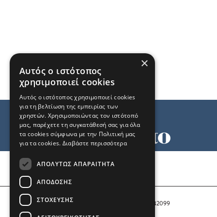
×
Αυτός ο ιστότοπος
χρησιμοποιεί cookies
Αυτός ο ιστότοπος χρησιμοποιεί cookies
για τη βελτίωση της εμπειρίας των
χρηστών. Χρησιμοποιώντας τον ιστότοπό
μας, παρέχετε τη συγκατάθεσή σας για όλα
τα cookies σύμφωνα με την Πολιτική μας
για τα cookies.
Διαβάστε περισσότερα
Όροι χρήσης
ΑΠΟΛΎΤΩΣ ΑΠΑΡΑΊΤΗΤΑ
Ταυτότητα
Επικοινωνία
ΑΠΌΔΟΣΗΣ
ΣΤΌΧΕΥΣΗΣ
Αριθμός Πιστοποίησης Μ.Η.Τ. 242099