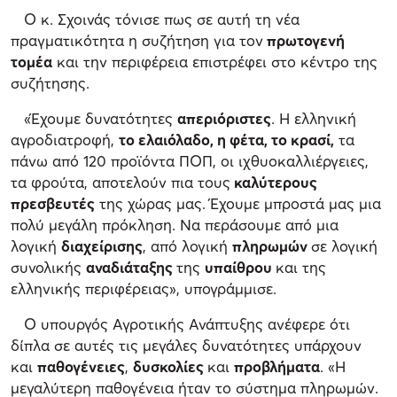
Ο κ. Σχοινάς τόνισε πως σε αυτή τη νέα
πραγματικότητα η συζήτηση για τον
πρωτογενή
τομέα
και την περιφέρεια επιστρέφει στο κέντρο της
συζήτησης.
«Έχουμε δυνατότητες
απεριόριστες
. Η ελληνική
αγροδιατροφή,
το ελαιόλαδο, η φέτα, το κρασί,
τα
πάνω από 120 προϊόντα ΠΟΠ, οι ιχθυοκαλλιέργειες,
τα φρούτα, αποτελούν πια τους
καλύτερους
πρεσβευτές
της χώρας μας. Έχουμε μπροστά μας μια
πολύ μεγάλη πρόκληση. Να περάσουμε από μια
λογική
διαχείρισης
, από λογική
πληρωμών
σε λογική
συνολικής
αναδιάταξης
της
υπαίθρου
και της
ελληνικής περιφέρειας», υπογράμμισε.
Ο υπουργός Αγροτικής Ανάπτυξης ανέφερε ότι
δίπλα σε αυτές τις μεγάλες δυνατότητες υπάρχουν
και
παθογένειες
,
δυσκολίες
και
προβλήματα
. «Η
μεγαλύτερη παθογένεια ήταν το σύστημα πληρωμών.