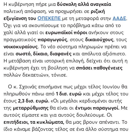
Η κυβέρνηση πήρε μια
δύσκολη αλλά αναγκαία
πολιτική απόφαση, να προχωρήσει σε
ριζική
εξυγίανση του
ΟΠΕΚΕΠΕ
με τη μεταφορά στην
ΑΑΔΕ
.
Όχι για να σκουπίσουμε το πρόβλημα κάτω από το
χαλί αλλά γιατί οι
ευρωπαϊκοί πόροι
ανήκουν στους
πραγματικούς
παραγωγούς
, στους
δικαιούχους
, τους
νοικοκυραίους
. Το νέο σύστημα πληρωμών πρέπει να
είναι
σωστό, δίκαιο, διαφανές
και απόλυτα αξιόπιστο.
Η μετάβαση είναι ιστορική επιλογή, δείχνει ότι αυτή η
κυβέρνηση έχει τη βούληση να
σπάσει παθογένειες
πολλών δεκαετιών», τόνισε.
Ο κ. Σχοινάς επισήμανε πως μέχρι τέλος Ιουνίου θα
πληρωθούν πάνω από
1 δισ. ευρώ
και μέχρι τέλος του
έτους
2,3 δισ. ευρώ.
«Οι μεγάλοι κερδισμένοι αυτής
της
μεταρρύθμισης
θα είναι οι
έντιμοι παραγωγοί.
Με
αυτούς είμαστε και για αυτούς δουλεύουμε. Οι
επιτήδειοι, τα κυκλώματα,
θα μας βρουν απέναντι. Το
ίδιο κάναμε βάζοντας τέλος σε ένα άλλο σύστημα που