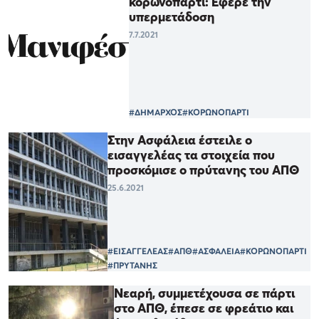
κορωνοπάρτι: Έφερε την
υπερμετάδοση
7.7.2021
#ΔΗΜΑΡΧΟΣ
#ΚΟΡΩΝΟΠΑΡΤΙ
Στην Ασφάλεια έστειλε ο
εισαγγελέας τα στοιχεία που
προσκόμισε ο πρύτανης του ΑΠΘ
25.6.2021
#ΕΙΣΑΓΓΕΛΕΑΣ
#ΑΠΘ
#ΑΣΦΑΛΕΙΑ
#ΚΟΡΩΝΟΠΑΡΤΙ
#ΠΡΥΤΑΝΗΣ
Νεαρή, συμμετέχουσα σε πάρτι
στο ΑΠΘ, έπεσε σε φρεάτιο και