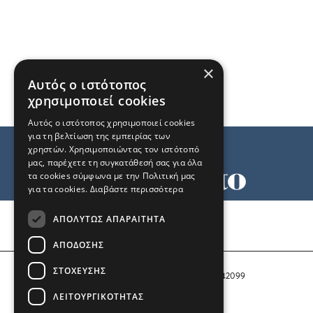
×
Αυτός ο ιστότοπος
χρησιμοποιεί cookies
Αυτός ο ιστότοπος χρησιμοποιεί cookies
για τη βελτίωση της εμπειρίας των
χρηστών. Χρησιμοποιώντας τον ιστότοπό
μας, παρέχετε τη συγκατάθεσή σας για όλα
τα cookies σύμφωνα με την Πολιτική μας
για τα cookies.
Διαβάστε περισσότερα
Όροι χρήσης
ΑΠΟΛΎΤΩΣ ΑΠΑΡΑΊΤΗΤΑ
Ταυτότητα
Επικοινωνία
ΑΠΌΔΟΣΗΣ
ΣΤΌΧΕΥΣΗΣ
Αριθμός Πιστοποίησης Μ.Η.Τ. 242099
ΛΕΙΤΟΥΡΓΙΚΌΤΗΤΑΣ