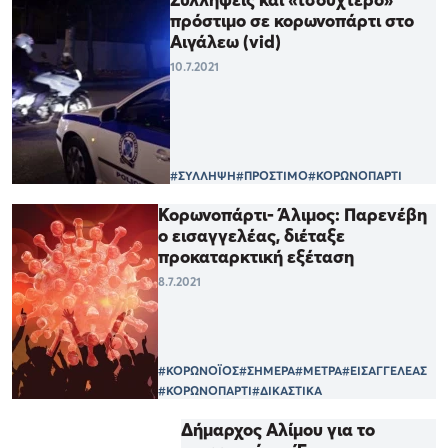
πρόστιμο σε κορωνοπάρτι στο
Αιγάλεω (vid)
10.7.2021
#ΣΥΛΛΗΨΗ
#ΠΡΟΣΤΙΜΟ
#ΚΟΡΩΝΟΠΑΡΤΙ
Κορωνοπάρτι- Άλιμος: Παρενέβη
ο εισαγγελέας, διέταξε
προκαταρκτική εξέταση
8.7.2021
#ΚΟΡΩΝΟΪΟΣ
#ΣΗΜΕΡΑ
#ΜΕΤΡΑ
#ΕΙΣΑΓΓΕΛΕΑΣ
#ΚΟΡΩΝΟΠΑΡΤΙ
#ΔΙΚΑΣΤΙΚΑ
Δήμαρχος Αλίμου για το