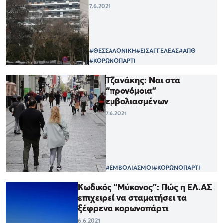
7.6.2021
#ΘΕΣΣΑΛΟΝΙΚΗ
#ΕΙΣΑΓΓΕΛΕΑΣ
#ΑΠΘ
#ΚΟΡΩΝΟΠΑΡΤΙ
Τζανάκης: Ναι στα
“προνόμοια”
εμβολιασμένων
7.6.2021
#ΕΜΒΟΛΙΑΣΜΟΙ
#ΚΟΡΩΝΟΠΑΡΤΙ
Κωδικός “Μύκονος”: Πώς η ΕΛ.ΑΣ
επιχειρεί να σταματήσει τα
ξέφρενα κορωνοπάρτι
6.6.2021