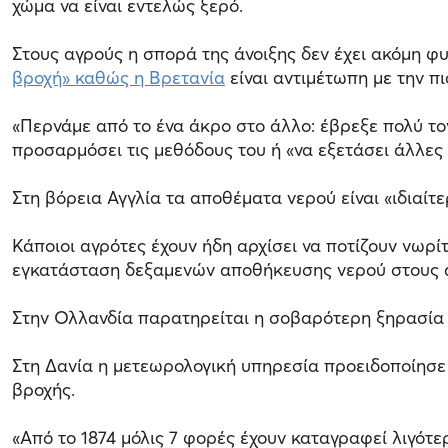
χώμα να είναι εντελώς ξερό.
Στους αγρούς η σπορά της άνοιξης δεν έχει ακόμη 
βροχή» καθώς η Βρετανία
είναι αντιμέτωπη με την πι
«Περνάμε από το ένα άκρο στο άλλο: έβρεξε πολύ τον 
προσαρμόσει τις μεθόδους του ή «να εξετάσει άλλες π
Στη βόρεια Αγγλία τα αποθέματα νερού είναι «ιδιαίτ
Κάποιοι αγρότες έχουν ήδη αρχίσει να ποτίζουν νωρί
εγκατάσταση δεξαμενών αποθήκευσης νερού στους 
Στην Ολλανδία παρατηρείται η σοβαρότερη ξηρασία α
Στη Δανία η μετεωρολογική υπηρεσία προειδοποίησε σ
βροχής.
«Από το 1874 μόλις 7 φορές έχουν καταγραφεί λιγότ