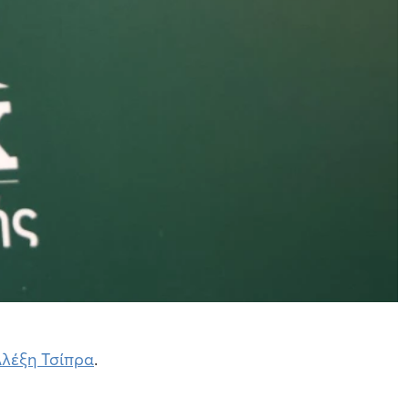
λέξη Τσίπρα
.